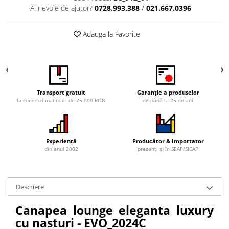
Ai nevoie de ajutor?
0728.993.388
/
021.667.0396
Vitrina bar / retrobar
Accesorii
Adauga la Favorite
Blaturi de masa
Blaturi din PAL
Blaturi din MDF
Blaturi din metal
Transport gratuit
Garanție a produselor
Blaturi din Topalit
la comenzi mai mari de 25.000 RON
de până la 25 de ani
Blaturi din lemn masiv
Blaturi din HPL Compact
Blaturi din piatra naturala si
Experiență
Producător & Importator
compozit
din anul 2002
prezenți și în SEAP/SICAP
Scaune profesionale
Scaun laborator
Descriere
Scaune de lucru
Canapea lounge eleganta luxury
cu nasturi - EVO_2024C