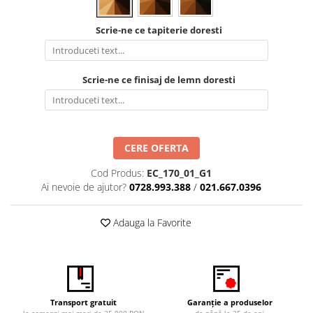
Vitrina bar / retrobar
Scrie-ne ce tapiterie doresti
Accesorii
Blaturi de masa
Blaturi din PAL
Scrie-ne ce finisaj de lemn doresti
Blaturi din MDF
Blaturi din metal
Blaturi din Topalit
CERE OFERTA
Blaturi din lemn masiv
Blaturi din HPL Compact
Cod Produs:
EC_170_01_G1
Ai nevoie de ajutor?
0728.993.388
/
021.667.0396
Blaturi din piatra naturala si
compozit
Scaune profesionale
Adauga la Favorite
Scaun laborator
Scaune de lucru
Transport gratuit
Garanție a produselor