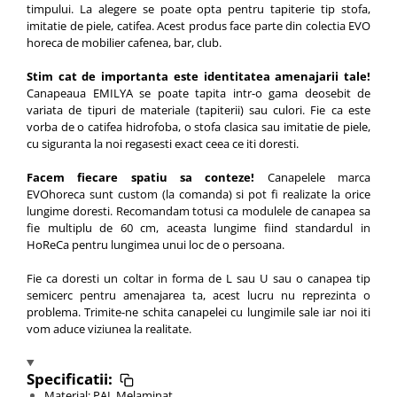
timpului. La alegere se poate opta pentru tapiterie tip stofa,
imitatie de piele, catifea. Acest produs face parte din colectia EVO
horeca de mobilier cafenea, bar, club.
Stim cat de importanta este identitatea amenajarii tale!
Canapeaua EMILYA se poate tapita intr-o gama deosebit de
variata de tipuri de materiale (tapiterii) sau culori. Fie ca este
vorba de o catifea hidrofoba, o stofa clasica sau imitatie de piele,
cu siguranta la noi regasesti exact ceea ce iti doresti.
Facem fiecare spatiu sa conteze!
Canapelele marca
EVOhoreca sunt custom (la comanda) si pot fi realizate la orice
lungime doresti. Recomandam totusi ca modulele de canapea sa
fie multiplu de 60 cm, aceasta lungime fiind standardul in
HoReCa pentru lungimea unui loc de o persoana.
Fie ca doresti un coltar in forma de L sau U sau o canapea tip
semicerc pentru amenajarea ta, acest lucru nu reprezinta o
problema. Trimite-ne schita canapelei cu lungimile sale iar noi iti
vom aduce viziunea la realitate.
Specificatii:
Material: PAL Melaminat