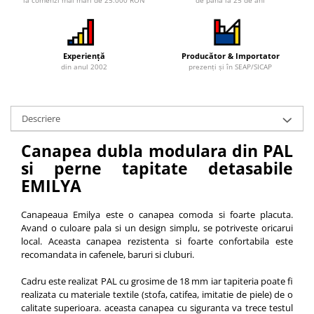
la comenzi mai mari de 25.000 RON
de până la 25 de ani
Experiență
Producător & Importator
din anul 2002
prezenți și în SEAP/SICAP
Descriere
Canapea dubla modulara din PAL
si perne tapitate detasabile
EMILYA
Canapeaua Emilya este o canapea comoda si foarte placuta.
Avand o culoare pala si un design simplu, se potriveste oricarui
local. Aceasta canapea rezistenta si foarte confortabila este
recomandata in cafenele, baruri si cluburi.
Cadru este realizat PAL cu grosime de 18 mm iar tapiteria poate fi
realizata cu materiale textile (stofa, catifea, imitatie de piele) de o
calitate superioara. aceasta canapea cu siguranta va trece testul