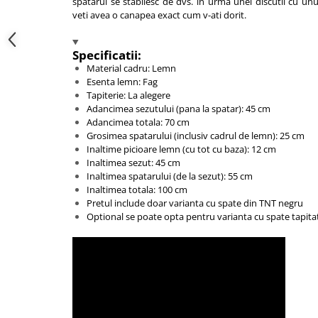
spatarul se stabilesc de dvs. in urma unei discutii cu unul 
veti avea o canapea exact cum v-ati dorit.
Specificatii:
Material cadru: Lemn
Esenta lemn: Fag
Tapiterie: La alegere
Adancimea sezutului (pana la spatar): 45 cm
Adancimea totala: 70 cm
Grosimea spatarului (inclusiv cadrul de lemn): 25 cm
Inaltime picioare lemn (cu tot cu baza): 12 cm
Inaltimea sezut: 45 cm
Inaltimea spatarului (de la sezut): 55 cm
Inaltimea totala: 100 cm
Pretul include doar varianta cu spate din TNT negru
Optional se poate opta pentru varianta cu spate tapita