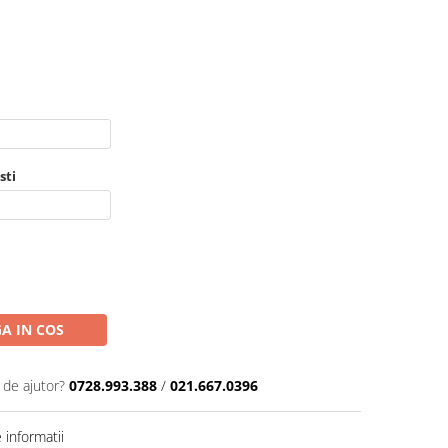
sti
A IN COS
 de ajutor?
0728.993.388
/
021.667.0396
informatii