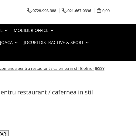
0728.993.388
021.667.0396
0,00
TE
MOBILIER OFFICE
 JOACA
JOCURI DISTRACTIVE & SPORT
omanda pentru restaurant / cafernea in stil Biofilic - JESSY
tru restaurant / cafernea in stil
TAR