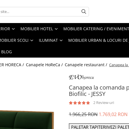
ERIOR
MOBILIER HOTEL
MOBILIER CATERING / EVENIMEN
OBILIER SCOLI
ILUMINAT
MOBILIER URBAN & LOCURI DE
BLOG
ER HORECA /
Canapele HoReCa /
Canapele restaurant /
Canapea la c
Canapea la comanda pen
Biofilic - JESSY
2 Review-uri
1.966,25 RON
1.769,02 RON
PALETAR TAPITERII
VEZI PALE