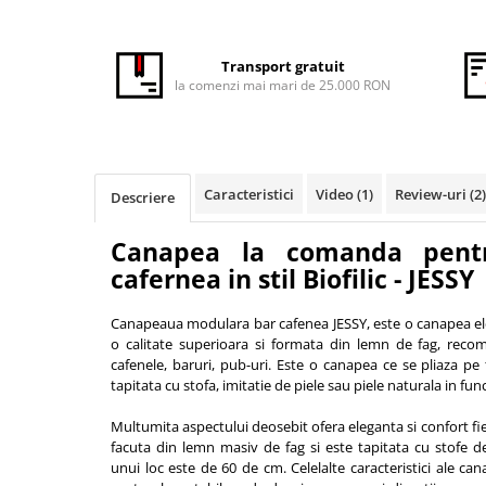
Vitrina bar / retrobar
Accesorii
Transport gratuit
la comenzi mai mari de 25.000 RON
Blaturi de masa
Blaturi din PAL
Blaturi din MDF
Blaturi din metal
Caracteristici
Video
(1)
Review-uri
(2)
Descriere
Blaturi din Topalit
Blaturi din lemn masiv
Canapea la comanda pentr
Blaturi din HPL Compact
cafernea in stil Biofilic - JESSY
Blaturi din piatra naturala si
compozit
Canapeaua modulara bar cafenea JESSY, este o canapea ele
Scaune profesionale
o calitate superioara si formata din lemn de fag, recom
cafenele, baruri, pub-uri. Este o canapea ce se pliaza pe
Scaun laborator
tapitata cu stofa, imitatie de piele sau piele naturala in func
Scaune de lucru
Multumita aspectului deosebit ofera eleganta si confort fi
facuta din lemn masiv de fag si este tapitata cu stofe d
unui loc este de 60 de cm. Celelalte caracteristici ale ca