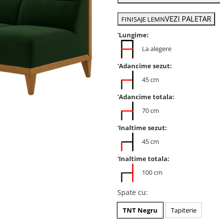
VEZI PALETAR
FINISAJE LEMN
'Lungime:
La alegere
'Adancime sezut:
45 cm
'Adancime totala:
70 cm
'Inaltime sezut:
45 cm
'Inaltime totala:
100 cm
Spate cu
:
TNT Negru
Tapiterie