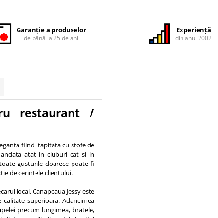
Garanție a produselor
Experiență
de până la 25 de ani
din anul 2002
u restaurant /
ganta fiind tapitata cu stofe de
andata atat in cluburi cat si in
 toate gusturile doarece poate fi
tie de cerintele clientului.
ecarui local. Canapeaua Jessy este
e calitate superioara. Adancimea
napelei precum lungimea, bratele,