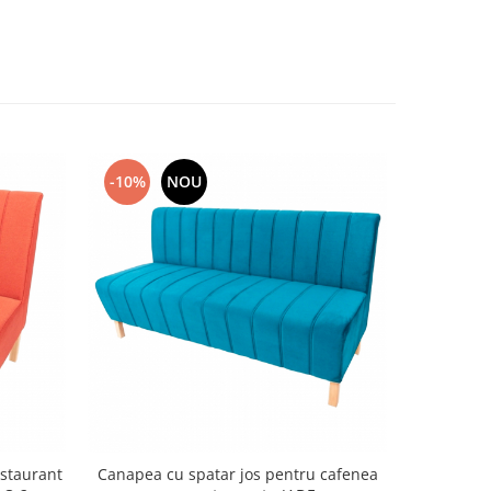
-10%
NOU
-10%
staurant
Canapea cu spatar jos pentru cafenea
Canapele 