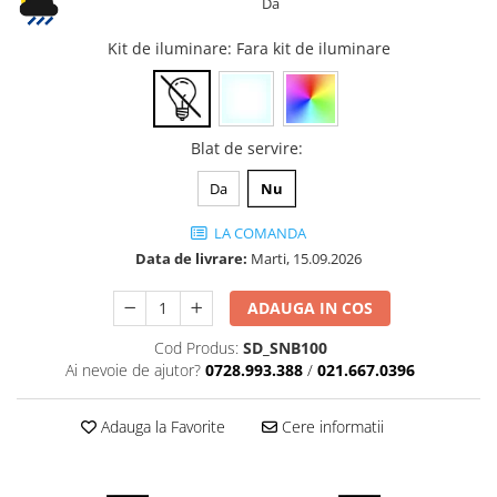
Da
Iluminat Urban
Umbrele cu picior lateral (ghiocel)
Fotolii din plastic
Stalpi de iluminat public stradal
Pergole
Banchete & tabureti
Kit de iluminare
: Fara kit de iluminare
Stalpi iluminat alei pietonale
Mobilier luminos
Baze de masa
parcuri si gradini
Demifotolii si fotolii de terasa /
Picioare de masa din lemn
exterior
Picioare de masa din metal
Blat de servire
:
Fotolii cafenea
Picioare de masa din plastic
Fotolii lounge
Da
Nu
Picioare de masa reglabile
Fotolii restaurant
Scaune inalte de bar
LA COMANDA
Tabureti & Bean Bag
Data de livrare:
Marti,
15.09.2026
Scaune de bar lemn
Bean bags
Scaune de bar metal
ADAUGA IN COS
Scaune de bar plastic
Scaune de bar reglabile / rotative
Cod Produs:
SD_SNB100
Ai nevoie de ajutor?
0728.993.388
/
021.667.0396
Baruri
Bar la comanda
Adauga la Favorite
Cere informatii
Bar mobil
Consola bar
Frapiere