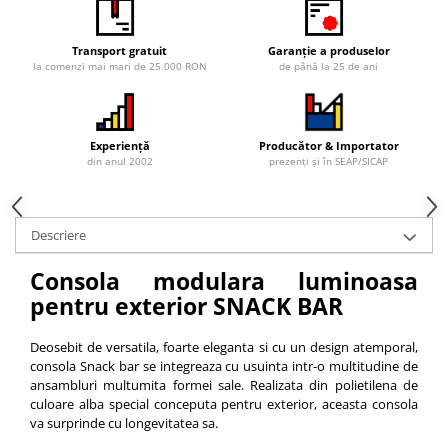
Vitrina bar / retrobar
Accesorii
Transport gratuit
Garanție a produselor
la comenzi mai mari de 25.000 RON
de până la 25 de ani
Blaturi de masa
Blaturi din PAL
Blaturi din MDF
Experiență
Producător & Importator
din anul 2002
prezenți și în SEAP/SICAP
Blaturi din metal
Blaturi din Topalit
Blaturi din lemn masiv
Descriere
Blaturi din HPL Compact
Blaturi din piatra naturala si
Consola modulara luminoasa
compozit
pentru exterior SNACK BAR
Scaune profesionale
Scaun laborator
Deosebit de versatila, foarte eleganta si cu un design atemporal,
consola Snack bar se integreaza cu usuinta intr-o multitudine de
Scaune de lucru
ansambluri multumita formei sale. Realizata din polietilena de
culoare alba special conceputa pentru exterior, aceasta consola
va surprinde cu longevitatea sa.