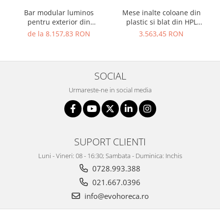
Bar modular luminos
Mese inalte coloane din
pentru exterior din
plastic si blat din HPL
polietilena ICEBERG
MASTER OF LOVE
de la 8.157,83 RON
3.563,45 RON
SOCIAL
Urmareste-ne in social media
SUPORT CLIENTI
Luni - Vineri: 08 - 16:30; Sambata - Duminica: Inchis
0728.993.388
021.667.0396
info@evohoreca.ro