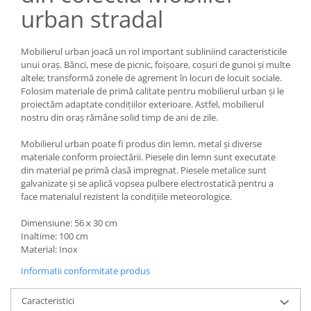
urban stradal
Vitrina bar / retrobar
Accesorii
Mobilierul urban joacă un rol important subliniind caracteristicile
Blaturi de masa
unui oraș. Bănci, mese de picnic, foișoare, coșuri de gunoi și multe
altele; transformă zonele de agrement în locuri de locuit sociale.
Blaturi din PAL
Folosim materiale de primă calitate pentru mobilierul urban și le
Blaturi din MDF
proiectăm adaptate condițiilor exterioare. Astfel, mobilierul
Blaturi din metal
nostru din oraș rămâne solid timp de ani de zile.
Blaturi din Topalit
Mobilierul urban poate fi produs din lemn, metal și diverse
Blaturi din lemn masiv
materiale conform proiectării. Piesele din lemn sunt executate
Blaturi din HPL Compact
din material pe primă clasă impregnat. Piesele metalice sunt
galvanizate și se aplică vopsea pulbere electrostatică pentru a
Blaturi din piatra naturala si
face materialul rezistent la condițiile meteorologice.
compozit
Scaune profesionale
Dimensiune: 56 x 30 cm
Inaltime: 100 cm
Scaun laborator
Material: Inox
Scaune de lucru
Informatii conformitate produs
Caracteristici