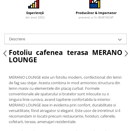
Vitrina bar / retrobar
Experiență
Producător & Importator
Accesorii
din anul 2002
prezenți și în SEAP/SICAP
Blaturi de masa
Blaturi din PAL
Descriere
Blaturi din MDF
Blaturi din metal
Fotoliu cafenea terasa MERANO
Blaturi din Topalit
LOUNGE
Blaturi din lemn masiv
Blaturi din HPL Compact
MERANO LOUNGE este un fotoliu modern, confectionat din lemn
Blaturi din piatra naturala si
de fag sau stejar. Acesta combina in mod armonios structura din
compozit
lemn masiv cu elementele din placaj curbat. Formele
Scaune profesionale
conventionale ale spatarului si bratelor sunt inlocuite cu o
singura linie cursiva, avand tapiterie confortabila la interior.
Scaun laborator
MERANO LOUNGE iese in evidenta prin confort, durabilitate si
Scaune de lucru
versatilitate, fiind atragator si elegant. Este usor de intretinut si il
recomandam in locatii precum restaurante, hoteluri, cafenele,
cofetarii, terase, amenajari rezidentiale.