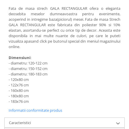
Vitrina bar / retrobar
Fata de masa strech GALA RECTANGULAR ofera o eleganta
deosebita meselor dumneavoastra pentru evenimente,
Accesorii
acoperind in intregime baza(piciorul) mesei. Fata de masa Strech
Blaturi de masa
GALA RECTANGULAR este fabricata din poliester 90% si 10%
elastan, asortandu-se perfect cu orice tip de decor. Aceasta este
Blaturi din PAL
disponibila in mai multe nuante de culori, pe care le puteti
Blaturi din MDF
vizualiza apasand click pe butonul special din meniul magazinului
online.
Blaturi din metal
Blaturi din Topalit
Dimensiuni
:
Blaturi din lemn masiv
- diametru: 120-122 cm
- diametru: 150-152 cm
Blaturi din HPL Compact
- diametru: 180-183 cm
Blaturi din piatra naturala si
- 120x80 cm
compozit
- 122x76 cm
- 160x80 cm
Scaune profesionale
- 180x80 cm
Scaun laborator
- 183x76 cm
Scaune de lucru
Informatii conformitate produs
Caracteristici