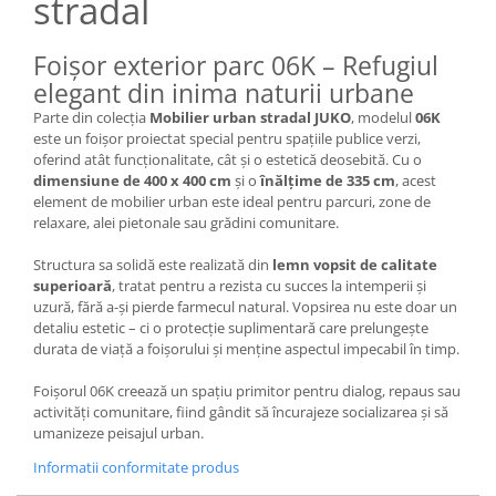
stradal
Vitrina bar / retrobar
Accesorii
Foișor exterior parc 06K – Refugiul
elegant din inima naturii urbane
Blaturi de masa
Parte din colecția
Mobilier urban stradal JUKO
, modelul
06K
Blaturi din PAL
este un foișor proiectat special pentru spațiile publice verzi,
Blaturi din MDF
oferind atât funcționalitate, cât și o estetică deosebită. Cu o
dimensiune de 400 x 400 cm
și o
înălțime de 335 cm
, acest
Blaturi din metal
element de mobilier urban este ideal pentru parcuri, zone de
Blaturi din Topalit
relaxare, alei pietonale sau grădini comunitare.
Blaturi din lemn masiv
Structura sa solidă este realizată din
lemn vopsit de calitate
Blaturi din HPL Compact
superioară
, tratat pentru a rezista cu succes la intemperii și
Blaturi din piatra naturala si
uzură, fără a-și pierde farmecul natural. Vopsirea nu este doar un
compozit
detaliu estetic – ci o protecție suplimentară care prelungește
Scaune profesionale
durata de viață a foișorului și menține aspectul impecabil în timp.
Scaun laborator
Foișorul 06K creează un spațiu primitor pentru dialog, repaus sau
Scaune de lucru
activități comunitare, fiind gândit să încurajeze socializarea și să
umanizeze peisajul urban.
Informatii conformitate produs