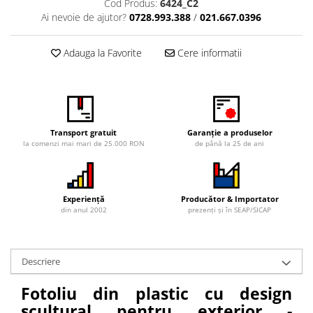
Cod Produs:
6424_C2
Ai nevoie de ajutor?
0728.993.388
/
021.667.0396
Vitrina bar / retrobar
Accesorii
Adauga la Favorite
Cere informatii
Blaturi de masa
Blaturi din PAL
Blaturi din MDF
Blaturi din metal
Blaturi din Topalit
Transport gratuit
Garanție a produselor
la comenzi mai mari de 25.000 RON
de până la 25 de ani
Blaturi din lemn masiv
Blaturi din HPL Compact
Blaturi din piatra naturala si
Experiență
Producător & Importator
compozit
din anul 2002
prezenți și în SEAP/SICAP
Scaune profesionale
Scaun laborator
Scaune de lucru
Descriere
Fotoliu din plastic cu design
scultural pentru exterior -