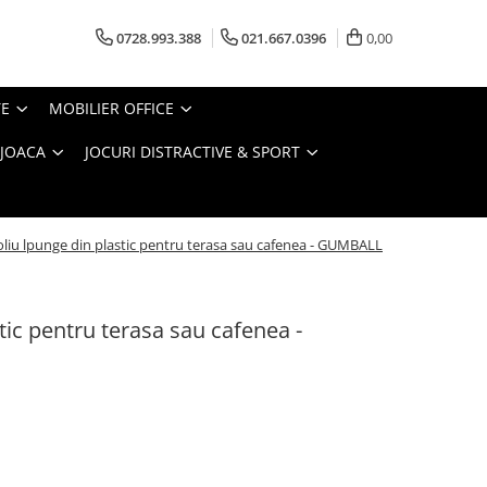
0728.993.388
021.667.0396
0,00
TE
MOBILIER OFFICE
 JOACA
JOCURI DISTRACTIVE & SPORT
oliu lpunge din plastic pentru terasa sau cafenea - GUMBALL
tic pentru terasa sau cafenea -