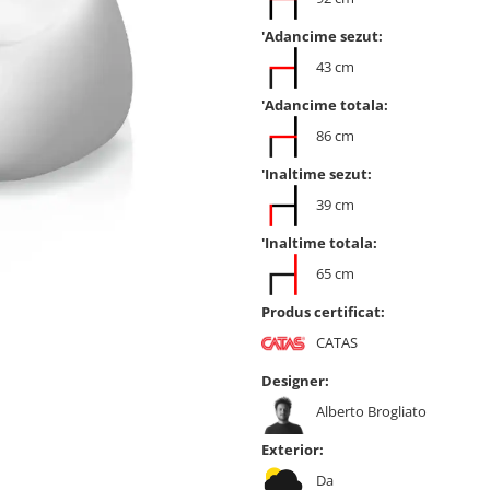
'Adancime sezut:
43 cm
'Adancime totala:
86 cm
'Inaltime sezut:
39 cm
'Inaltime totala:
65 cm
Produs certificat:
CATAS
Designer:
Alberto Brogliato
Exterior:
Da