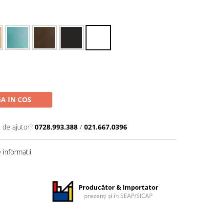
A IN COS
 de ajutor?
0728.993.388
/
021.667.0396
informatii
Producător & Importator
prezenți și în SEAP/SICAP