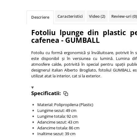
Vitrina bar / retrobar
Accesorii
Caracteristici
Video
(2)
Review-uri
(0)
Descriere
Blaturi de masa
Fotoliu lpunge din plastic p
Blaturi din PAL
cafenea - GUMBALL
Blaturi din MDF
Blaturi din metal
Fotoliu cu formă ergonomică și învăluitoare, potrivit în s
Blaturi din Topalit
este disponibil și în versiunea cu lumină. Lumina dif
atmosfere calde, potrivită în special pentru spații publ
Blaturi din lemn masiv
designerul italian Alberto Brogliato, fotoliul GUMBALL est
Blaturi din HPL Compact
utilizat atat la interior, cat si la exterior.
Blaturi din piatra naturala si
compozit
Specificatii:
Scaune profesionale
Material: Polipropilena (Plastic)
Scaun laborator
Lungime sezut: 49 cm
Scaune de lucru
Lungime totala: 92 cm
Adancime sezut: 43 cm
Adancime totala: 86 cm
Inaltime sezut: 39 cm