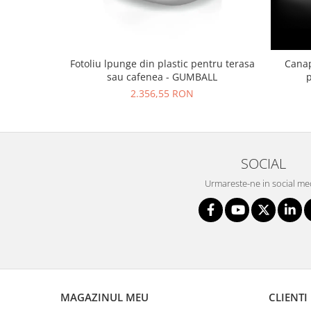
Fotoliu lpunge din plastic pentru terasa
Canap
sau cafenea - GUMBALL
2.356,55 RON
SOCIAL
Urmareste-ne in social me
MAGAZINUL MEU
CLIENTI