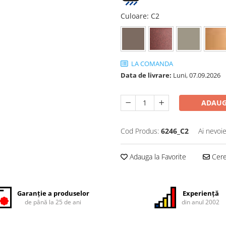
Culoare
: C2
LA COMANDA
Data de livrare:
Luni,
07.09.2026
ADAUG
Cod Produs:
6246_C2
Ai nevoie
Adauga la Favorite
Cere 
Garanție a produselor
Experiență
de până la 25 de ani
din anul 2002