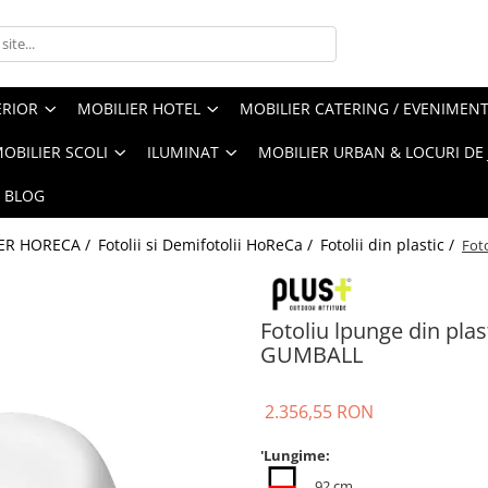
ERIOR
MOBILIER HOTEL
MOBILIER CATERING / EVENIMEN
OBILIER SCOLI
ILUMINAT
MOBILIER URBAN & LOCURI DE
BLOG
ER HORECA /
Fotolii si Demifotolii HoReCa /
Fotolii din plastic /
Fot
Fotoliu lpunge din plas
GUMBALL
2.356,55 RON
'Lungime:
92 cm