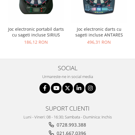
Joc electronic portabil darts
Joc electronic darts cu
cu sageti incluse SIRIUS
sageti incluse ANTARES
186,12 RON
496,31 RON
SOCIAL
Urmareste-ne in social media
SUPORT CLIENTI
Luni - Vineri: 08 - 16:30; Sambata - Duminica: Inchis
0728.993.388
021.667.0396