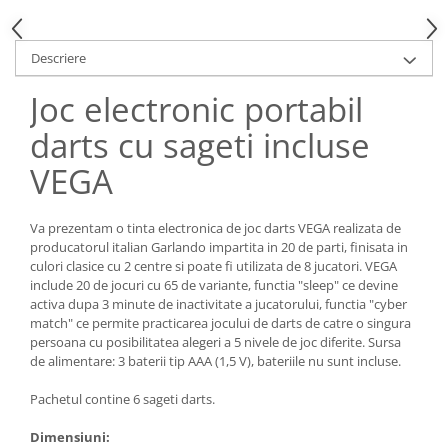
Vitrina bar / retrobar
Accesorii
Descriere
Blaturi de masa
Joc electronic portabil
Blaturi din PAL
darts cu sageti incluse
Blaturi din MDF
Blaturi din metal
VEGA
Blaturi din Topalit
Blaturi din lemn masiv
Va prezentam o tinta electronica de joc darts VEGA realizata de
Blaturi din HPL Compact
producatorul italian Garlando impartita in 20 de parti, finisata in
culori clasice cu 2 centre si poate fi utilizata de 8 jucatori. VEGA
Blaturi din piatra naturala si
include 20 de jocuri cu 65 de variante, functia "sleep" ce devine
compozit
activa dupa 3 minute de inactivitate a jucatorului, functia "cyber
Scaune profesionale
match" ce permite practicarea jocului de darts de catre o singura
persoana cu posibilitatea alegeri a 5 nivele de joc diferite. Sursa
Scaun laborator
de alimentare: 3 baterii tip AAA (1,5 V), bateriile nu sunt incluse.
Scaune de lucru
Pachetul contine 6 sageti darts.
Dimensiuni: