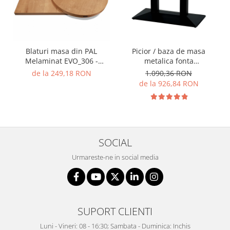
Blaturi masa din PAL
Picior / baza de masa
Melaminat EVO_306 -
metalica fonta
Finisaje LEMN
dreptunghiulara H72
de la 249,18 RON
1.090,36 RON
CARDIFF
de la 926,84 RON
SOCIAL
Urmareste-ne in social media
SUPORT CLIENTI
Luni - Vineri: 08 - 16:30; Sambata - Duminica: Inchis