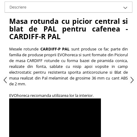
Descriere
Vitrina bar / retrobar
Accesorii
Masa rotunda cu picior central si
Blaturi de masa
blat de PAL pentru cafenea -
CARDIFF-R PAL
Blaturi din PAL
Blaturi din MDF
Mesele rotunde
CARDIFF-P PAL
sunt produse ce fac parte din
Blaturi din metal
familia de produse proprii EVOhoreca si sunt formate din Piciorul
Blaturi din Topalit
de masa CARDIFF rotunde cu forma bazei de piramida conica,
Blaturi din lemn masiv
realizate din fonta, sablate cu nisip apoi vopsite in camp
electrostatic pentru rezistenta sporita anticoroziune si Blat de
Blaturi din HPL Compact
masa realizat din Pal melaminat de grosime 36 mm cu cant ABS
Blaturi din piatra naturala si
de 2 mm.
compozit
EVOhoreca recomanda utilizarea lor la interior.
Scaune profesionale
Scaun laborator
Scaune de lucru