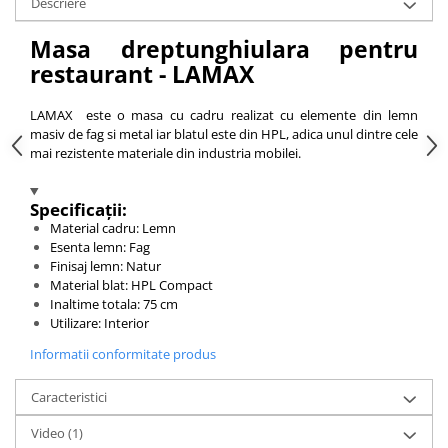
Descriere
Vitrina bar / retrobar
Masa dreptunghiulara pentru
Accesorii
restaurant - LAMAX
Blaturi de masa
Blaturi din PAL
LAMAX este o masa cu cadru realizat cu elemente din lemn
masiv de fag si metal iar blatul este din HPL, adica unul dintre cele
Blaturi din MDF
mai rezistente materiale din industria mobilei.
Blaturi din metal
Blaturi din Topalit
Specificații:
Blaturi din lemn masiv
Material cadru: Lemn
Blaturi din HPL Compact
Esenta lemn: Fag
Finisaj lemn: Natur
Blaturi din piatra naturala si
Material blat: HPL Compact
compozit
Inaltime totala: 75 cm
Scaune profesionale
Utilizare: Interior
Scaun laborator
Informatii conformitate produs
Scaune de lucru
Caracteristici
Video
(1)