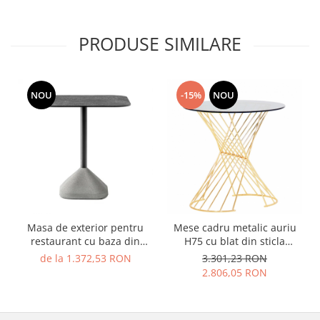
PRODUSE SIMILARE
NOU
-15%
NOU
Masa de exterior pentru
Mese cadru metalic auriu
restaurant cu baza din
H75 cu blat din sticla
beton si blat cu finisaj de
rotund RSG13
de la 1.372,53 RON
3.301,23 RON
beton - CONCRETE
2.806,05 RON