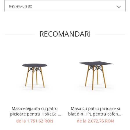
Review-uri
(0)
RECOMANDARI
Masa eleganta cu patru
Masa cu patru picioare si
picioare pentru HoReCa -
blat din HPL pentru cafenea
LAMAX-T
- LAMAX-T
de la 1.751,62 RON
de la 2.072,75 RON