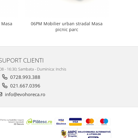
l Masa
06PM Mobilier urban stradal Masa
07PM Mo
picnic parc
SUPORT CLIENTI
 08 - 16:30; Sambata - Duminica: Inchis
0728.993.388
021.667.0396
info@evohoreca.ro