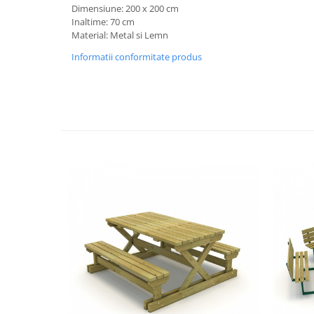
Dimensiune: 200 x 200 cm
Vitrina bar / retrobar
Inaltime: 70 cm
Material: Metal si Lemn
Accesorii
Informatii conformitate produs
Blaturi de masa
Blaturi din PAL
Blaturi din MDF
Blaturi din metal
Blaturi din Topalit
Blaturi din lemn masiv
Blaturi din HPL Compact
Blaturi din piatra naturala si
compozit
Scaune profesionale
Scaun laborator
Scaune de lucru