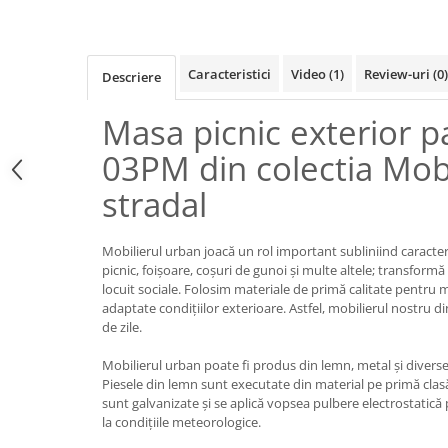
Iluminat Urban
Umbrele cu picior lateral (ghiocel)
Fotolii din plastic
Stalpi de iluminat public stradal
Pergole
Banchete & tabureti
Stalpi iluminat alei pietonale
Mobilier luminos
Baze de masa
Caracteristici
Video
(1)
Review-uri
(0)
Descriere
parcuri si gradini
Demifotolii si fotolii de terasa /
Picioare de masa din lemn
exterior
Masa picnic exterior 
Picioare de masa din metal
Fotolii cafenea
Picioare de masa din plastic
03PM din colectia Mob
Fotolii lounge
Picioare de masa reglabile
stradal
Fotolii restaurant
Scaune inalte de bar
Tabureti & Bean Bag
Scaune de bar lemn
Mobilierul urban joacă un rol important subliniind caracteri
Bean bags
Scaune de bar metal
picnic, foișoare, coșuri de gunoi și multe altele; transform
Scaune de bar plastic
locuit sociale. Folosim materiale de primă calitate pentru 
adaptate condițiilor exterioare. Astfel, mobilierul nostru d
Scaune de bar reglabile / rotative
de zile.
Baruri
Mobilierul urban poate fi produs din lemn, metal și diverse
Bar la comanda
Piesele din lemn sunt executate din material pe primă clas
Bar mobil
sunt galvanizate și se aplică vopsea pulbere electrostatică 
Consola bar
la condițiile meteorologice.
Frapiere