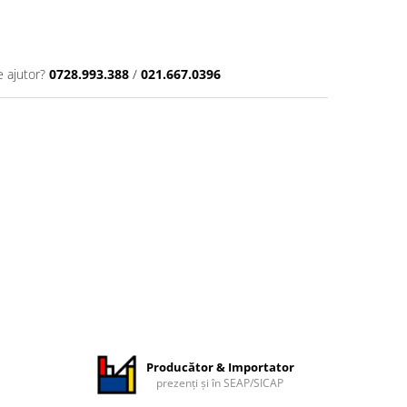
e ajutor?
0728.993.388
/
021.667.0396
Producător & Importator
prezenți și în SEAP/SICAP