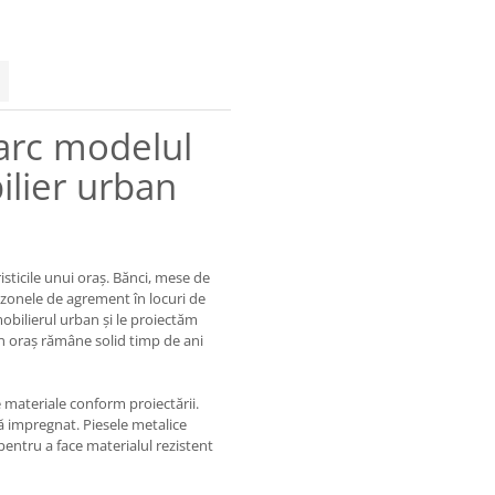
parc modelul
ilier urban
sticile unui oraș. Bănci, mese de
ă zonele de agrement în locuri de
mobilierul urban și le proiectăm
in oraș rămâne solid timp de ani
 materiale conform proiectării.
ă impregnat. Piesele metalice
pentru a face materialul rezistent