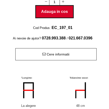
Baruri
Bean bags
Bar la comanda
Adauga in cos
Bar mobil
Consola bar
EC_197_01
Cod Produs:
Frapiere
Vitrina bar / retrobar
0728.993.388
021.667.0396
Ai nevoie de ajutor?
/
Accesorii
Cere informatii
Blaturi de masa
Blaturi din PAL
Blaturi din MDF
Blaturi din metal
'Lungime:
'Adancime sezut:
Blaturi din Topalit
Blaturi din lemn masiv
Blaturi din HPL Compact
Blaturi din piatra naturala si
La alegere
48 cm
compozit