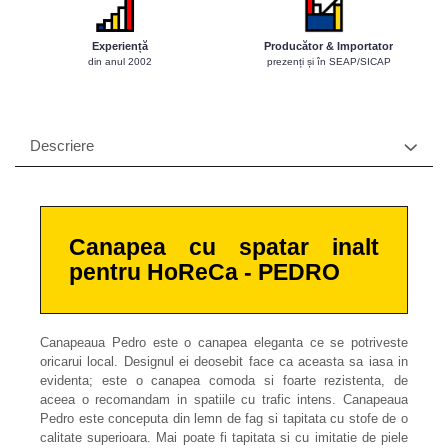
Experiență
Producător & Importator
din anul 2002
prezenți și în SEAP/SICAP
Descriere
Canapea cu spatar inalt
pentru HoReCa - PEDRO
Canapeaua Pedro este o canapea eleganta ce se potriveste
oricarui local. Designul ei deosebit face ca aceasta sa iasa in
evidenta; este o canapea comoda si foarte rezistenta, de
aceea o recomandam in spatiile cu trafic intens. Canapeaua
Pedro este conceputa din lemn de fag si tapitata cu stofe de o
calitate superioara. Mai poate fi tapitata si cu imitatie de piele