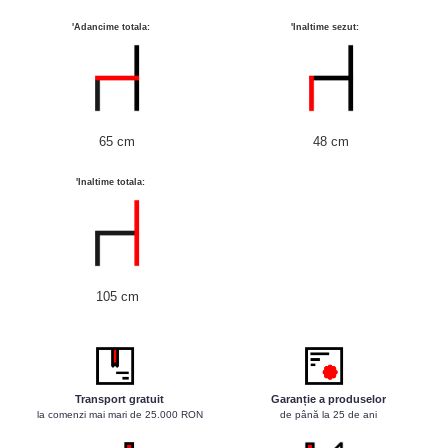
Scaune profesionale
'Adancime totala:
'Inaltime sezut:
Scaun laborator
Scaune de lucru
65 cm
48 cm
'Inaltime totala:
105 cm
Transport gratuit
Garanție a produselor
la comenzi mai mari de 25.000 RON
de până la 25 de ani