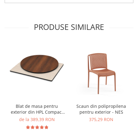
PRODUSE SIMILARE
Blat de masa pentru
Scaun din polipropilena
exterior din HPL Compact
pentru exterior - NES
cu finisaj de lemn - MATRIX
de la 389,39 RON
375,29 RON