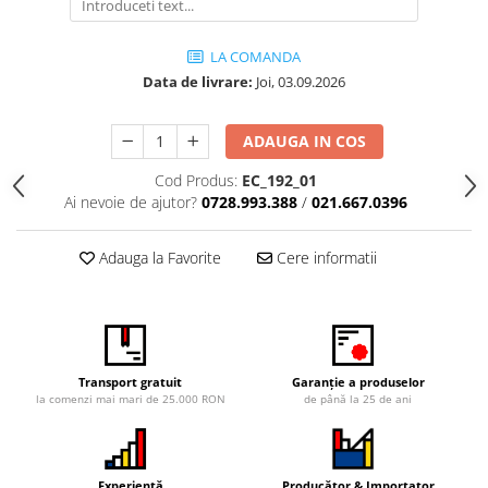
Vitrina bar / retrobar
Accesorii
LA COMANDA
Data de livrare:
Joi,
03.09.2026
Blaturi de masa
Blaturi din PAL
ADAUGA IN COS
Blaturi din MDF
Blaturi din metal
Cod Produs:
EC_192_01
Ai nevoie de ajutor?
0728.993.388
/
021.667.0396
Blaturi din Topalit
Blaturi din lemn masiv
Adauga la Favorite
Cere informatii
Blaturi din HPL Compact
Blaturi din piatra naturala si
compozit
Scaune profesionale
Scaun laborator
Transport gratuit
Garanție a produselor
la comenzi mai mari de 25.000 RON
de până la 25 de ani
Scaune de lucru
Experiență
Producător & Importator