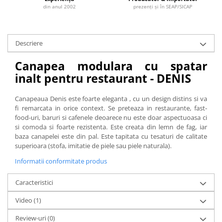
din anul 2002
prezenți și în SEAP/SICAP
Descriere
Canapea modulara cu spatar
inalt pentru restaurant - DENIS
Canapeaua Denis este foarte eleganta , cu un design distins si va
fi remarcata in orice context. Se preteaza in restaurante, fast-
food-uri, baruri si cafenele deoarece nu este doar aspectuoasa ci
si comoda si foarte rezistenta. Este creata din lemn de fag, iar
baza canapelei este din pal. Este tapitata cu tesaturi de calitate
superioara (stofa, imitatie de piele sau piele naturala).
Informatii conformitate produs
Caracteristici
Video
(1)
Review-uri
(0)