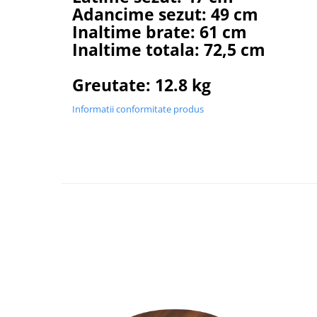
Adancime sezut: 49 cm
Vitrina bar / retrobar
Inaltime brate: 61 cm
Accesorii
Inaltime totala: 72,5 cm
Blaturi de masa
Greutate:
12.8 kg
Blaturi din PAL
Blaturi din MDF
Informatii conformitate produs
Blaturi din metal
Blaturi din Topalit
Blaturi din lemn masiv
Blaturi din HPL Compact
Blaturi din piatra naturala si
compozit
Scaune profesionale
Scaun laborator
Scaune de lucru