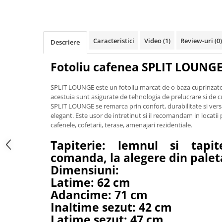
Iluminat Urban
Umbrele cu picior lateral (ghiocel)
Fotolii din plastic
Stalpi de iluminat public stradal
Pergole
Banchete & tabureti
Stalpi iluminat alei pietonale
Mobilier luminos
Baze de masa
parcuri si gradini
Caracteristici
Video
(1)
Review-uri
(0)
Descriere
Demifotolii si fotolii de terasa /
Picioare de masa din lemn
exterior
Picioare de masa din metal
Fotoliu cafenea SPLIT LOUNG
Fotolii cafenea
Picioare de masa din plastic
Fotolii lounge
SPLIT LOUNGE este un fotoliu marcat de o baza cuprinzatoar
Picioare de masa reglabile
acestuia sunt asigurate de tehnologia de prelucrare si de 
Fotolii restaurant
Scaune inalte de bar
SPLIT LOUNGE se remarca prin confort, durabilitate si versat
Tabureti & Bean Bag
elegant. Este usor de intretinut si il recomandam in locatii
Scaune de bar lemn
cafenele, cofetarii, terase, amenajari rezidentiale.
Bean bags
Scaune de bar metal
Tapiterie: lemnul si tapi
Scaune de bar plastic
comanda, la alegere din palet
Scaune de bar reglabile / rotative
Dimensiuni:
Baruri
Latime: 62 cm
Bar la comanda
Adancime: 71 cm
Bar mobil
Inaltime sezut: 42 cm
Consola bar
Latime sezut: 47 cm
Frapiere