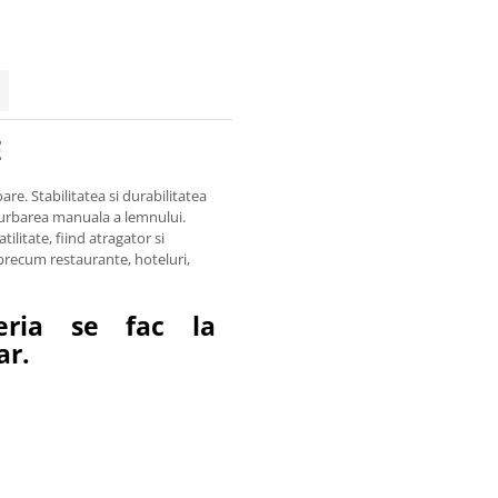
E
e. Stabilitatea si durabilitatea
curbarea manuala a lemnului.
ilitate, fiind atragator si
 precum restaurante, hoteluri,
teria se fac la
ar.