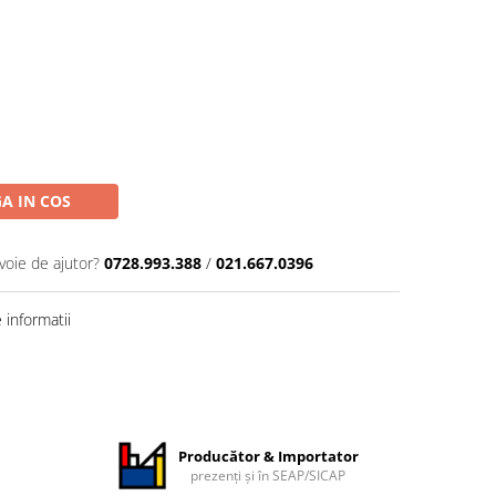
A IN COS
voie de ajutor?
0728.993.388
/
021.667.0396
informatii
Producător & Importator
prezenți și în SEAP/SICAP