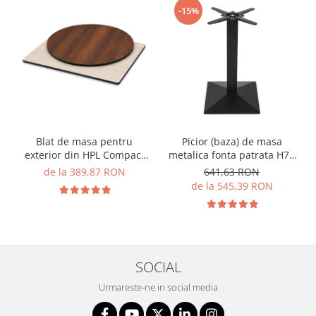
-15%
Blat de masa pentru
Picior (baza) de masa
exterior din HPL Compact
metalica fonta patrata H72
cu finisaj de lemn - MATRIX
CARDIFF
de la 389,87 RON
641,63 RON
de la 545,39 RON
SOCIAL
Urmareste-ne in social media