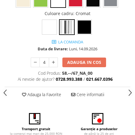
Vitrina bar / retrobar
Culoare cadru
: Cromat
Accesorii
Blaturi de masa
Blaturi din PAL
LA COMANDA
Blaturi din MDF
Data de livrare:
Luni,
14.09.2026
Blaturi din metal
Blaturi din Topalit
ADAUGA IN COS
Blaturi din lemn masiv
Cod Produs:
58.--/67_NA_00
Blaturi din HPL Compact
Ai nevoie de ajutor?
0728.993.388
/
021.667.0396
Blaturi din piatra naturala si
compozit
Adauga la Favorite
Cere informatii
Scaune profesionale
Scaun laborator
Scaune de lucru
Transport gratuit
Garanție a produselor
la comenzi mai mari de 25.000 RON
de până la 25 de ani