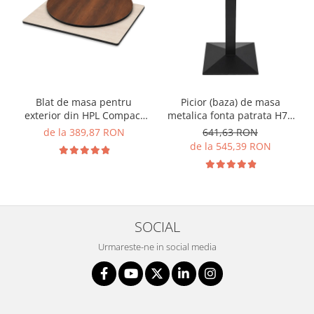
Blat de masa pentru
Picior (baza) de masa
exterior din HPL Compact
metalica fonta patrata H72
cu finisaj de lemn - MATRIX
CARDIFF
de la 389,87 RON
641,63 RON
de la 545,39 RON
SOCIAL
Urmareste-ne in social media