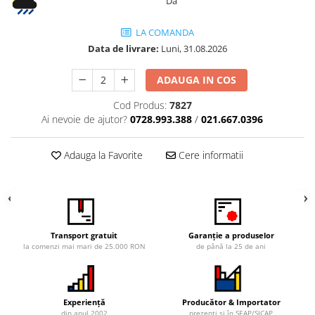
Da
Vitrina bar / retrobar
LA COMANDA
Accesorii
Data de livrare:
Luni,
31.08.2026
Blaturi de masa
Blaturi din PAL
ADAUGA IN COS
Blaturi din MDF
Cod Produs:
7827
Blaturi din metal
Ai nevoie de ajutor?
0728.993.388
/
021.667.0396
Blaturi din Topalit
Blaturi din lemn masiv
Adauga la Favorite
Cere informatii
Blaturi din HPL Compact
Blaturi din piatra naturala si
compozit
Scaune profesionale
Transport gratuit
Garanție a produselor
Scaun laborator
la comenzi mai mari de 25.000 RON
de până la 25 de ani
Scaune de lucru
Experiență
Producător & Importator
din anul 2002
prezenți și în SEAP/SICAP