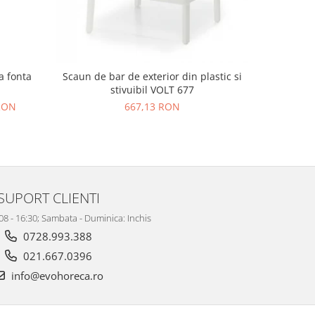
a fonta
Scaun de bar de exterior din plastic si
Picior /
stivuibil VOLT 677
r
 RON
667,13 RON
486,
SUPORT CLIENTI
 08 - 16:30; Sambata - Duminica: Inchis
0728.993.388
021.667.0396
info@evohoreca.ro