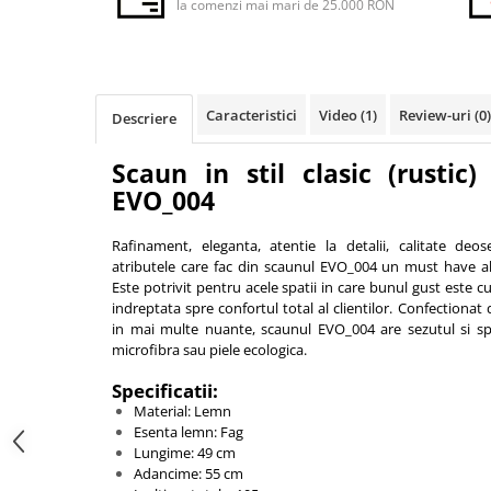
Iluminat Urban
la comenzi mai mari de 25.000 RON
Umbrele cu picior lateral (ghiocel)
Fotolii din plastic
Stalpi de iluminat public stradal
Pergole
Banchete & tabureti
Stalpi iluminat alei pietonale
Mobilier luminos
Baze de masa
parcuri si gradini
Demifotolii si fotolii de terasa /
Picioare de masa din lemn
Caracteristici
Video
(1)
Review-uri
(0)
Descriere
exterior
Picioare de masa din metal
Fotolii cafenea
Picioare de masa din plastic
Scaun in stil clasic (rustic
Fotolii lounge
EVO_004
Picioare de masa reglabile
Fotolii restaurant
Scaune inalte de bar
Tabureti & Bean Bag
Rafinament, eleganta, atentie la detalii, calitate deo
Scaune de bar lemn
atributele care fac din scaunul EVO_004 un must have a
Bean bags
Scaune de bar metal
Este potrivit pentru acele spatii in care bunul gust este c
indreptata spre confortul total al clientilor. Confectionat
Scaune de bar plastic
in mai multe nuante, scaunul EVO_004 are sezutul si spat
Scaune de bar reglabile / rotative
microfibra sau piele ecologica.
Baruri
Specificatii:
Bar la comanda
Material: Lemn
Esenta lemn: Fag
Bar mobil
Lungime: 49 cm
Consola bar
Adancime: 55 cm
Frapiere