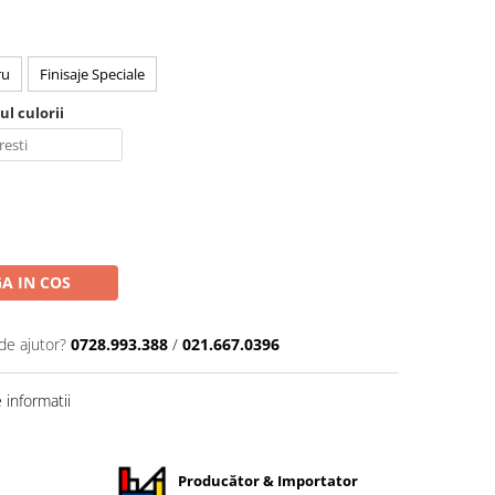
ru
Finisaje Speciale
l culorii
A IN COS
de ajutor?
0728.993.388
/
021.667.0396
informatii
Producător & Importator