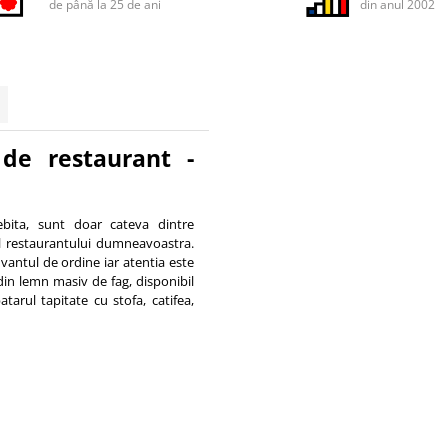
de până la 25 de ani
din anul 2002
) de restaurant -
sebita, sunt doar cateva dintre
l restaurantului dumneavoastra.
uvantul de ordine iar atentia este
 din lemn masiv de fag, disponibil
arul tapitate cu stofa, catifea,