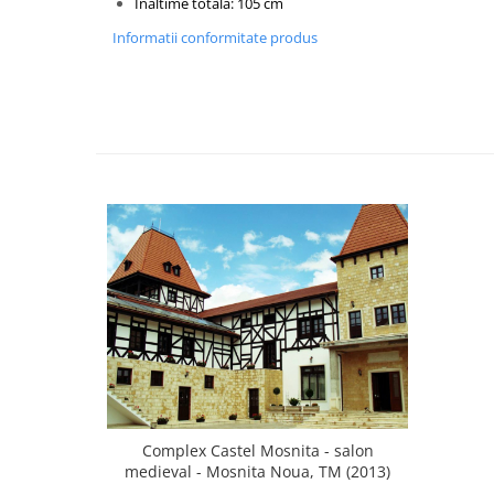
Inaltime totala: 105 cm
Vitrina bar / retrobar
Informatii conformitate produs
Accesorii
Blaturi de masa
Blaturi din PAL
Blaturi din MDF
Blaturi din metal
Blaturi din Topalit
Blaturi din lemn masiv
Blaturi din HPL Compact
Blaturi din piatra naturala si
compozit
Scaune profesionale
Scaun laborator
Scaune de lucru
Complex Castel Mosnita - salon
medieval - Mosnita Noua, TM (2013)