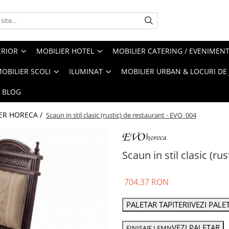
ERIOR
MOBILIER HOTEL
MOBILIER CATERING / EVENIMEN
OBILIER SCOLI
ILUMINAT
MOBILIER URBAN & LOCURI DE
BLOG
ER HORECA /
Scaun in stil clasic (rustic) de restaurant - EVO_004
Scaun in stil clasic (r
704,37 RON
PALETAR TAPITERII
VEZI PALE
VEZI PALETAR
FINISAJE LEMN