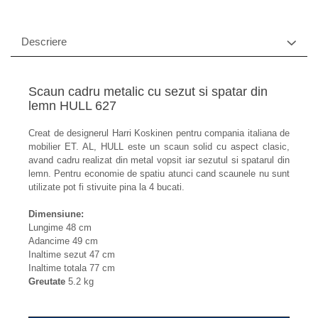
Scaune profesionale
Descriere
Scaun laborator
Scaune de lucru
Scaun cadru metalic cu sezut si spatar din
lemn HULL 627
Creat de designerul Harri Koskinen pentru compania italiana de
mobilier ET. AL, HULL este un scaun solid cu aspect clasic,
avand cadru realizat din metal vopsit iar sezutul si spatarul din
lemn. Pentru economie de spatiu atunci cand scaunele nu sunt
utilizate pot fi stivuite pina la 4 bucati.
Dimensiune:
Lungime 48 cm
Adancime 49 cm
Inaltime sezut 47 cm
Inaltime totala 77 cm
Greutate
5.2 kg