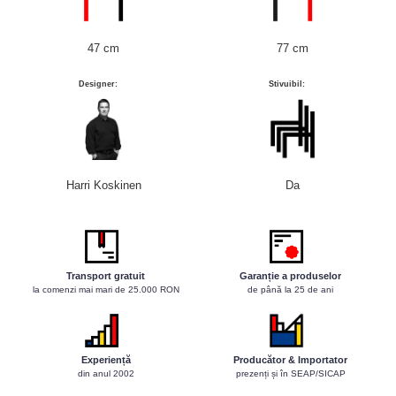
Baruri
Bean bags
Bar la comanda
47 cm
77 cm
Bar mobil
Designer:
Stivuibil:
Consola bar
Frapiere
Vitrina bar / retrobar
Accesorii
Harri Koskinen
Da
Blaturi de masa
Blaturi din PAL
Blaturi din MDF
Transport gratuit
Garanție a produselor
Blaturi din metal
la comenzi mai mari de 25.000 RON
de până la 25 de ani
Blaturi din Topalit
Blaturi din lemn masiv
Blaturi din HPL Compact
Experiență
Producător & Importator
Blaturi din piatra naturala si
din anul 2002
prezenți și în SEAP/SICAP
compozit