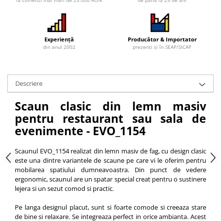
la comenzi mai mari de 25.000 RON
de până la 25 de ani
Vitrina bar / retrobar
Accesorii
Experiență
Producător & Importator
Blaturi de masa
din anul 2002
prezenți și în SEAP/SICAP
Blaturi din PAL
Blaturi din MDF
Blaturi din metal
Descriere
Blaturi din Topalit
Scaun clasic din lemn masiv
Blaturi din lemn masiv
pentru restaurant sau sala de
Blaturi din HPL Compact
evenimente - EVO_1154
Blaturi din piatra naturala si
compozit
Scaunul EVO_1154 realizat din lemn masiv de fag, cu design clasic
Scaune profesionale
este una dintre variantele de scaune pe care vi le oferim pentru
mobilarea spatiului dumneavoastra. Din punct de vedere
Scaun laborator
ergonomic, scaunul are un spatar special creat pentru o sustinere
Scaune de lucru
lejera si un sezut comod si practic.
Pe langa designul placut, sunt si foarte comode si creeaza stare
de bine si relaxare. Se integreaza perfect in orice ambianta. Acest