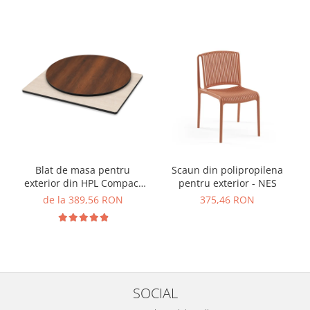
Blat de masa pentru
Scaun din polipropilena
exterior din HPL Compact
pentru exterior - NES
cu finisaj de lemn - MATRIX
de la 389,56 RON
375,46 RON
SOCIAL