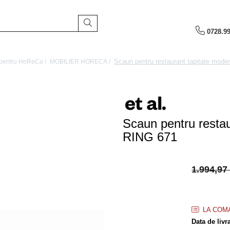
0728.9
Scaun pentru restaurant tapitate mode
l pentru HoReCa /
MOBILIER HORECA /
Scaun pentru restau
RING 671
1.994,9
LA COM
Data de livr