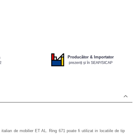
ă
Producător & Importator
2
prezenți și în SEAP/SICAP
lian de mobilier ET AL. Ring 671 poate fi utilizat in locatiile de tip