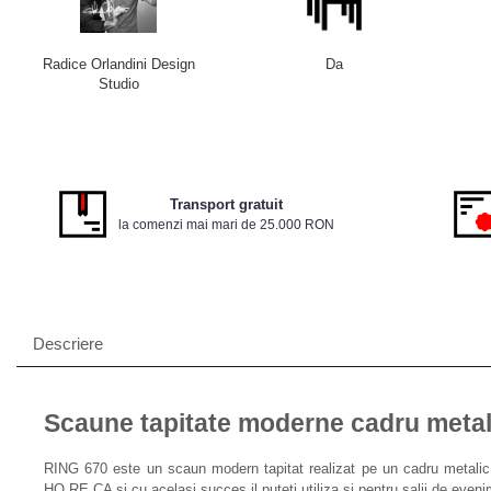
Radice Orlandini Design
Da
Studio
Transport gratuit
la comenzi mai mari de 25.000 RON
Descriere
Scaune tapitate moderne cadru meta
RING 670 este un scaun modern tapitat realizat pe un cadru metalic pu
HO.RE.CA si cu acelasi succes il puteti utiliza si pentru salii de eveni