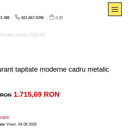
93.388
021.667.0396
0,00
rne cadru metalic RING 671
rant tapitate moderne cadru metalic
1.715,69 RON
7 RON
ANDA
are:
Vineri,
04.09.2026