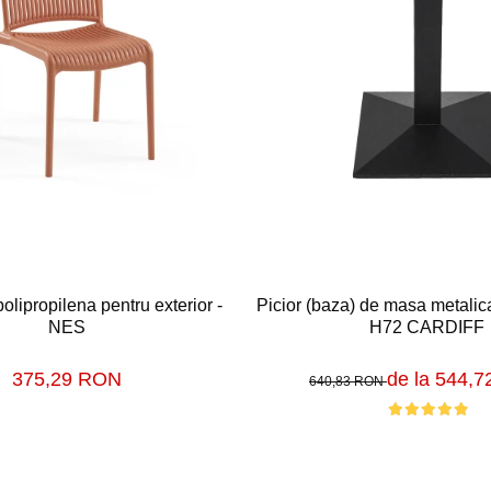
olipropilena pentru exterior -
Picior (baza) de masa metalica
NES
H72 CARDIFF
375,29 RON
de la 544,
640,83 RON