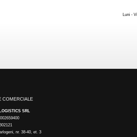
Luni - V
E COMERCIALE
LOGISTICS SRL
8002659400
302121
arlogeni, nr. 38-40, et. 3