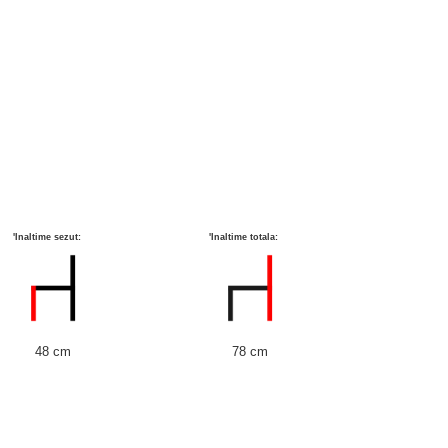
'Inaltime sezut:
'Inaltime totala:
48 cm
78 cm