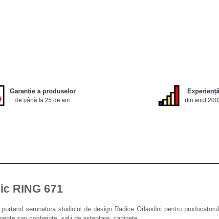
Garanție a produselor
Experienț
de până la 25 de ani
din anul 200
lic RING 671
rtand semnatura studiolui de design Radice Orlandini pentru producatorul ita
mente sau conferinte, salii de asteptare, cabinete.