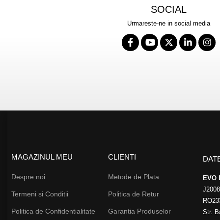
SOCIAL
Urmareste-ne in social media
MAGAZINUL MEU
CLIENTI
DAT
Despre noi
Metode de Plata
EVO 
J200
Termeni si Conditii
Politica de Retur
RO23
Politica de Confidentialitate
Garantia Produselor
Str. B