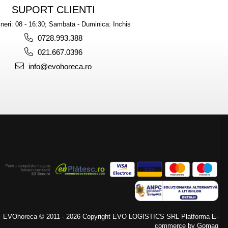
SUPORT CLIENTI
ineri: 08 - 16:30; Sambata - Duminica: Inchis
0728.993.388
021.667.0396
info@evohoreca.ro
EVOhoreca © 2011 - 2026 Copyright EVO LOGISTICS SRL
Platforma E-
commerce by Gomag