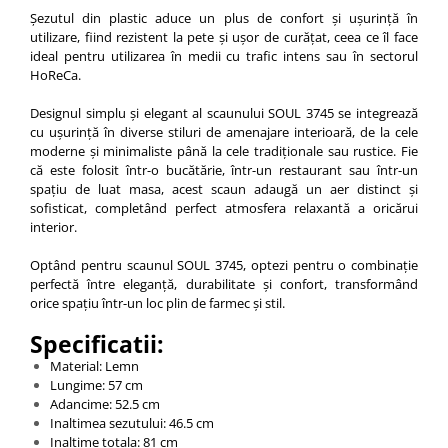
Șezutul din plastic aduce un plus de confort și ușurință în
utilizare, fiind rezistent la pete și ușor de curățat, ceea ce îl face
ideal pentru utilizarea în medii cu trafic intens sau în sectorul
HoReCa.
Designul simplu și elegant al scaunului SOUL 3745 se integrează
cu ușurință în diverse stiluri de amenajare interioară, de la cele
moderne și minimaliste până la cele tradiționale sau rustice. Fie
că este folosit într-o bucătărie, într-un restaurant sau într-un
spațiu de luat masa, acest scaun adaugă un aer distinct și
sofisticat, completând perfect atmosfera relaxantă a oricărui
interior.
Optând pentru scaunul SOUL 3745, optezi pentru o combinație
perfectă între eleganță, durabilitate și confort, transformând
orice spațiu într-un loc plin de farmec și stil.
Specificatii:
Material: Lemn
Lungime: 57 cm
Adancime: 52.5 cm
Inaltimea sezutului: 46.5 cm
Inaltime totala: 81 cm