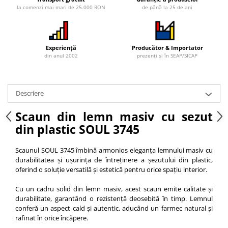
la comenzi mai mari de 25.000 RON
de până la 25 de ani
Vitrina bar / retrobar
Accesorii
Blaturi de masa
Experiență
Producător & Importator
din anul 2002
prezenți și în SEAP/SICAP
Blaturi din PAL
Blaturi din MDF
Blaturi din metal
Descriere
Blaturi din Topalit
Blaturi din lemn masiv
Scaun din lemn masiv cu sezut
Blaturi din HPL Compact
din plastic SOUL 3745
Blaturi din piatra naturala si
compozit
Scaunul SOUL 3745 îmbină armonios eleganța lemnului masiv cu
durabilitatea și ușurința de întreținere a șezutului din plastic,
Scaune profesionale
oferind o soluție versatilă și estetică pentru orice spațiu interior.
Scaun laborator
Cu un cadru solid din lemn masiv, acest scaun emite calitate și
Scaune de lucru
durabilitate, garantând o rezistență deosebită în timp. Lemnul
conferă un aspect cald și autentic, aducând un farmec natural și
rafinat în orice încăpere.