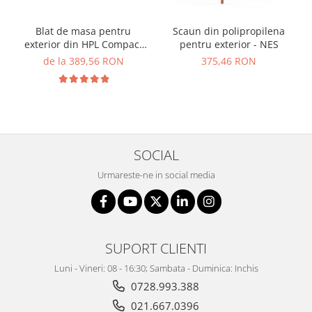
Blat de masa pentru
Scaun din polipropilena
exterior din HPL Compact
pentru exterior - NES
cu finisaj de lemn - MATRIX
de la 389,56 RON
375,46 RON
SOCIAL
Urmareste-ne in social media
SUPORT CLIENTI
Luni - Vineri: 08 - 16:30; Sambata - Duminica: Inchis
0728.993.388
021.667.0396