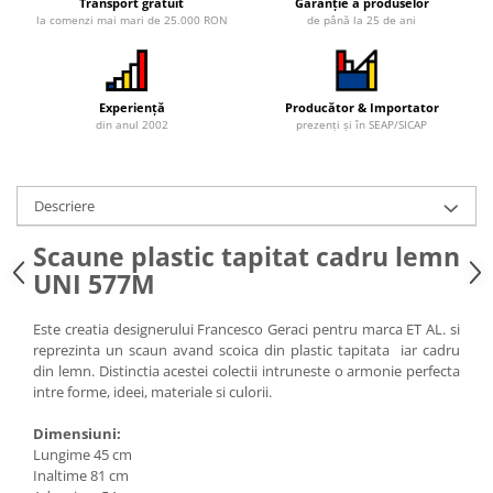
Transport gratuit
Garanție a produselor
la comenzi mai mari de 25.000 RON
de până la 25 de ani
Vitrina bar / retrobar
Accesorii
Blaturi de masa
Experiență
Producător & Importator
Blaturi din PAL
din anul 2002
prezenți și în SEAP/SICAP
Blaturi din MDF
Blaturi din metal
Descriere
Blaturi din Topalit
Blaturi din lemn masiv
Scaune plastic tapitat cadru lemn
Blaturi din HPL Compact
UNI 577M
Blaturi din piatra naturala si
compozit
Este creatia designerului Francesco Geraci pentru marca ET AL. si
Scaune profesionale
reprezinta un scaun avand scoica din plastic tapitata iar cadru
din lemn. Distinctia acestei colectii intruneste o armonie perfecta
Scaun laborator
intre forme, ideei, materiale si culorii.
Scaune de lucru
Dimensiuni:
Lungime 45 cm
Inaltime 81 cm