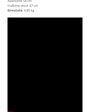
Adancime 54 cm
Inaltime sezut 47 cm
Greutate
: 6.85 kg