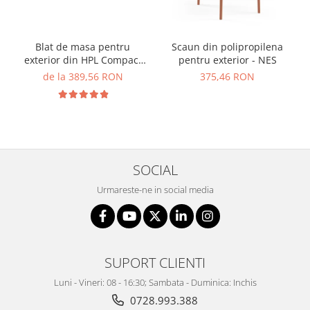
Blat de masa pentru
Scaun din polipropilena
exterior din HPL Compact
pentru exterior - NES
cu finisaj de lemn - MATRIX
de la 389,56 RON
375,46 RON
SOCIAL
Urmareste-ne in social media
SUPORT CLIENTI
Luni - Vineri: 08 - 16:30; Sambata - Duminica: Inchis
0728.993.388