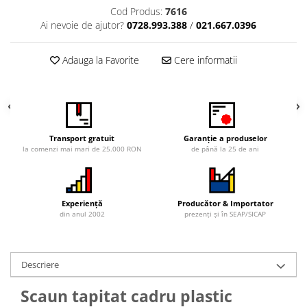
Cod Produs:
7616
Vitrina bar / retrobar
Ai nevoie de ajutor?
0728.993.388
/
021.667.0396
Accesorii
Blaturi de masa
Adauga la Favorite
Cere informatii
Blaturi din PAL
Blaturi din MDF
Blaturi din metal
Blaturi din Topalit
Transport gratuit
Garanție a produselor
Blaturi din lemn masiv
la comenzi mai mari de 25.000 RON
de până la 25 de ani
Blaturi din HPL Compact
Blaturi din piatra naturala si
compozit
Experiență
Producător & Importator
din anul 2002
prezenți și în SEAP/SICAP
Scaune profesionale
Scaun laborator
Scaune de lucru
Descriere
Scaun tapitat cadru plastic