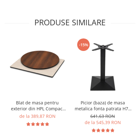
PRODUSE SIMILARE
-15%
Blat de masa pentru
Picior (baza) de masa
exterior din HPL Compact
metalica fonta patrata H72
cu finisaj de lemn - MATRIX
CARDIFF
de la 389,87 RON
641,63 RON
de la 545,39 RON