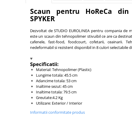
Vitrina bar / retrobar
Scaun pentru HoReCa din 
Accesorii
SPYKER
Blaturi de masa
Dezvoltat de STUDIO EUROLINEA pentru compania de mob
Blaturi din PAL
este un scaun din tehnopolimer stivuibil ce are ca destinati
Blaturi din MDF
cafenele, fast-food, foodcourt, cofetarii, ceainarii. 
nedeformabil si rezistent disponibil in 8 culori selectabile d
Blaturi din metal
Blaturi din Topalit
Specificatii:
Blaturi din lemn masiv
Material: Tehnopolimer (Plastic)
Blaturi din HPL Compact
Lungime totala: 45.5 cm
Blaturi din piatra naturala si
Adancime totala: 53 cm
compozit
Inaltime sezut: 45 cm
Inaltime totala: 79.5 cm
Scaune profesionale
Greutate:4.2 Kg
Scaun laborator
Utilizare: Exterior / Interior
Scaune de lucru
Informatii conformitate produs