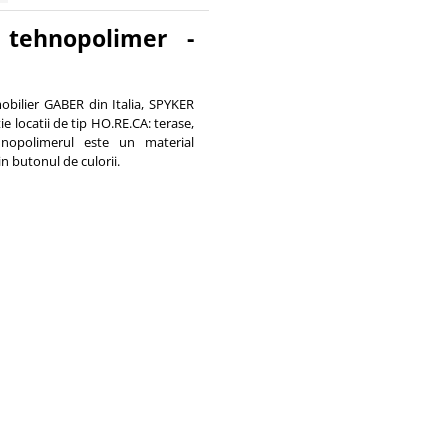
tehnopolimer -
ilier GABER din Italia, SPYKER
e locatii de tip HO.RE.CA: terase,
Tehnopolimerul este un material
in butonul de culorii.