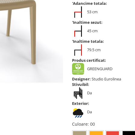
'Adancime totala:
53 cm
'Inaltime sezut:
45 cm
'Inaltime totala:
79.5 cm
Produs certificat:
GREENGUARD
Designer:
Studio Eurolinea
Stivuibil:
Da
Exterior:
Da
Culoare
: 00