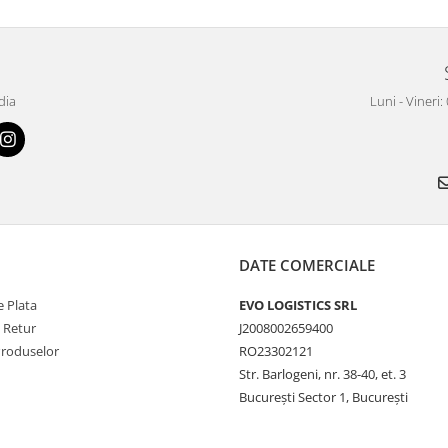
dia
Luni - Vineri:
DATE COMERCIALE
 Plata
EVO LOGISTICS SRL
e Retur
J2008002659400
Produselor
RO23302121
Str. Barlogeni, nr. 38-40, et. 3
București Sector 1, București