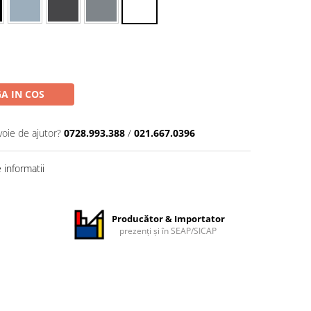
A IN COS
voie de ajutor?
0728.993.388
/
021.667.0396
informatii
Producător & Importator
prezenți și în SEAP/SICAP