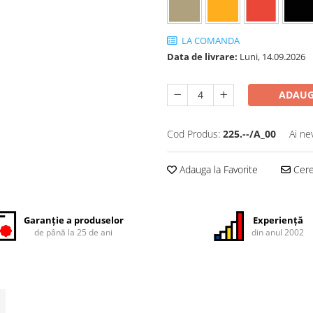
LA COMANDA
Data de livrare:
Luni, 14.09.2026
ADAUG
Cod Produs:
225.--/A_00
Ai ne
Adauga la Favorite
Cere 
Garanție a produselor
Experiență
de până la 25 de ani
din anul 2002