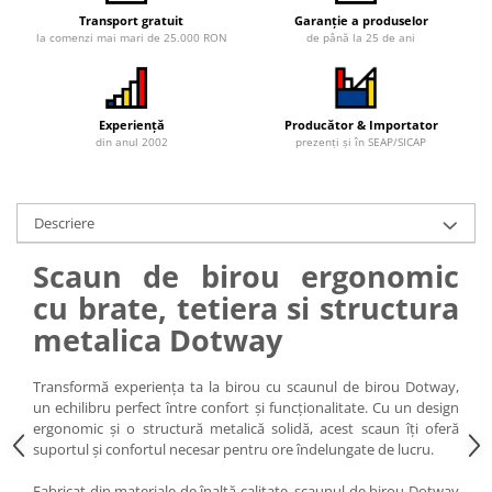
Iluminat Urban
Umbrele cu picior lateral (ghiocel)
Fotolii din plastic
Transport gratuit
Garanție a produselor
Stalpi de iluminat public stradal
Pergole
la comenzi mai mari de 25.000 RON
de până la 25 de ani
Banchete & tabureti
Stalpi iluminat alei pietonale
Mobilier luminos
Baze de masa
parcuri si gradini
Demifotolii si fotolii de terasa /
Picioare de masa din lemn
exterior
Experiență
Producător & Importator
Picioare de masa din metal
din anul 2002
prezenți și în SEAP/SICAP
Fotolii cafenea
Picioare de masa din plastic
Fotolii lounge
Picioare de masa reglabile
Fotolii restaurant
Scaune inalte de bar
Descriere
Tabureti & Bean Bag
Scaune de bar lemn
Scaun de birou ergonomic
Bean bags
Scaune de bar metal
cu brate, tetiera si structura
Scaune de bar plastic
metalica Dotway
Scaune de bar reglabile / rotative
Baruri
Transformă experiența ta la birou cu scaunul de birou Dotway,
Bar la comanda
un echilibru perfect între confort și funcționalitate. Cu un design
ergonomic și o structură metalică solidă, acest scaun îți oferă
Bar mobil
suportul și confortul necesar pentru ore îndelungate de lucru.
Consola bar
Frapiere
Fabricat din materiale de înaltă calitate, scaunul de birou Dotway