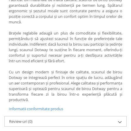
garantează durabilitate și rezistență pe termen lung. Spătarul
Vitrina bar / retrobar
ergonomic și șezutul moale sunt conturate pentru a asigura o
Accesorii
poziție corectă a corpului și un confort optim în timpul orelor de
muncă.
Blaturi de masa
Blaturi din PAL
Brațele reglabile adaugă un plus de comoditate și flexibilitate,
permițându-ți să ajustezi scaunul în funcție de preferințele tale
Blaturi din MDF
individuale. Indiferent dacă lucrezi la birou sau participi la ședințe
Blaturi din metal
lungi, scaunul Dotway te susține în fiecare moment, oferindu-ți
confortul și suportul necesar pentru a-ți desfășura activitățile
Blaturi din Topalit
într-un mod eficient și fără efort.
Blaturi din lemn masiv
Blaturi din HPL Compact
Cu un design modern și finisaje de calitate, scaunul de birou
Dotway se integrează perfect în orice spațiu de lucru, adăugând
Blaturi din piatra naturala si
un aer contemporan și profesional. Alege calitatea și performanța
compozit
superioară și optează pentru scaunul de birou Dotway pentru a
Scaune profesionale
transforma fiecare zi la birou într-o experiență plăcută și
productivă.
Scaun laborator
Scaune de lucru
Informatii conformitate produs
Review-uri
(0)