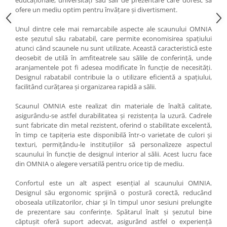
educaționale, universități sau săli de prezentare care doresc să
ofere un mediu optim pentru învățare și divertisment.
Vitrina bar / retrobar
Accesorii
Unul dintre cele mai remarcabile aspecte ale scaunului OMNIA
este șezutul său rabatabil, care permite economisirea spațiului
Blaturi de masa
atunci când scaunele nu sunt utilizate. Această caracteristică este
Blaturi din PAL
deosebit de utilă în amfiteatrele sau sălile de conferință, unde
aranjamentele pot fi adesea modificate în funcție de necesități.
Blaturi din MDF
Designul rabatabil contribuie la o utilizare eficientă a spațiului,
Blaturi din metal
facilitând curățarea și organizarea rapidă a sălii.
Blaturi din Topalit
Scaunul OMNIA este realizat din materiale de înaltă calitate,
Blaturi din lemn masiv
asigurându-se astfel durabilitatea și rezistența la uzură. Cadrele
Blaturi din HPL Compact
sunt fabricate din metal rezistent, oferind o stabilitate excelentă,
în timp ce tapițeria este disponibilă într-o varietate de culori și
Blaturi din piatra naturala si
texturi, permițându-le instituțiilor să personalizeze aspectul
compozit
scaunului în funcție de designul interior al sălii. Acest lucru face
Scaune profesionale
din OMNIA o alegere versatilă pentru orice tip de mediu.
Scaun laborator
Confortul este un alt aspect esențial al scaunului OMNIA.
Scaune de lucru
Designul său ergonomic sprijină o postură corectă, reducând
oboseala utilizatorilor, chiar și în timpul unor sesiuni prelungite
de prezentare sau conferințe. Spătarul înalt și șezutul bine
căptușit oferă suport adecvat, asigurând astfel o experiență