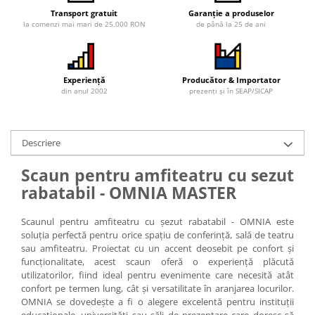
Iluminat Urban
Umbrele cu picior lateral (ghiocel)
Fotolii din plastic
Transport gratuit
Garanție a produselor
Stalpi de iluminat public stradal
Pergole
la comenzi mai mari de 25.000 RON
de până la 25 de ani
Banchete & tabureti
Stalpi iluminat alei pietonale
Mobilier luminos
Baze de masa
parcuri si gradini
Demifotolii si fotolii de terasa /
Picioare de masa din lemn
exterior
Experiență
Producător & Importator
Picioare de masa din metal
din anul 2002
prezenți și în SEAP/SICAP
Fotolii cafenea
Picioare de masa din plastic
Fotolii lounge
Picioare de masa reglabile
Fotolii restaurant
Scaune inalte de bar
Descriere
Tabureti & Bean Bag
Scaune de bar lemn
Scaun pentru amfiteatru cu sezut
Bean bags
Scaune de bar metal
rabatabil - OMNIA MASTER
Scaune de bar plastic
Scaune de bar reglabile / rotative
Scaunul pentru amfiteatru cu șezut rabatabil - OMNIA este
soluția perfectă pentru orice spațiu de conferință, sală de teatru
Baruri
sau amfiteatru. Proiectat cu un accent deosebit pe confort și
Bar la comanda
funcționalitate, acest scaun oferă o experiență plăcută
utilizatorilor, fiind ideal pentru evenimente care necesită atât
Bar mobil
confort pe termen lung, cât și versatilitate în aranjarea locurilor.
Consola bar
OMNIA se dovedește a fi o alegere excelentă pentru instituții
Frapiere