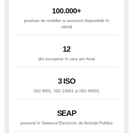
Baruri
Bean bags
100.000+
Bar la comanda
produse de mobilier și accesorii disponibile în
Bar mobil
ofertă
Consola bar
Frapiere
Vitrina bar / retrobar
12
Accesorii
țări europene în care am livrat
Blaturi de masa
Blaturi din PAL
3 ISO
Blaturi din MDF
ISO 9001, ISO 14001 și ISO 45001
Blaturi din metal
Blaturi din Topalit
Blaturi din lemn masiv
SEAP
Blaturi din HPL Compact
prezenți în Sistemul Electronic de Achiziții Publice
Blaturi din piatra naturala si
compozit