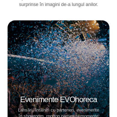
surprinse în imagini de-a lungul anilor.
Evenimente EVOhoreca
Lansări, întâlniri cu parteneri, evenimente
în showroom, rooftop parties și momente