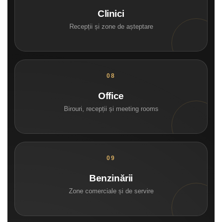
Clinici
Recepții și zone de așteptare
Office
Birouri, recepții și meeting rooms
Benzinării
Zone comerciale și de servire