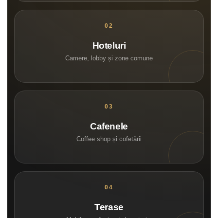
Hoteluri
Camere, lobby și zone comune
Cafenele
Coffee shop și cofetării
Terase