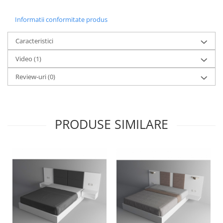
Vitrina bar / retrobar
Informatii conformitate produs
Accesorii
Blaturi de masa
Caracteristici
Blaturi din PAL
Video
(1)
Blaturi din MDF
Review-uri
(0)
Blaturi din metal
Blaturi din Topalit
Blaturi din lemn masiv
PRODUSE SIMILARE
Blaturi din HPL Compact
Blaturi din piatra naturala si
compozit
Scaune profesionale
Scaun laborator
Scaune de lucru