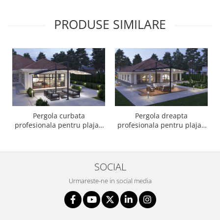
Vitrina bar / retrobar
PRODUSE SIMILARE
Accesorii
Blaturi de masa
Blaturi din PAL
Blaturi din MDF
Blaturi din metal
Blaturi din Topalit
Blaturi din lemn masiv
Pergola curbata
Pergola dreapta
Blaturi din HPL Compact
profesionala pentru plaja /
profesionala pentru plaja /
Blaturi din piatra naturala si
terasa Perplexia L6
terasa Grandioso L6
compozit
Scaune profesionale
SOCIAL
Scaun laborator
Urmareste-ne in social media
Scaune de lucru