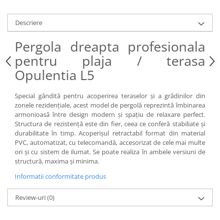
Iluminat Urban
Umbrele cu picior lateral (ghiocel)
Fotolii din plastic
Stalpi de iluminat public stradal
Pergole
Banchete & tabureti
Descriere
Stalpi iluminat alei pietonale
Mobilier luminos
Baze de masa
parcuri si gradini
Pergola dreapta profesionala
Demifotolii si fotolii de terasa /
Picioare de masa din lemn
exterior
pentru plaja / terasa
Picioare de masa din metal
Opulentia L5
Fotolii cafenea
Picioare de masa din plastic
Fotolii lounge
Picioare de masa reglabile
Special gândită pentru acoperirea teraselor și a grădinilor din
Fotolii restaurant
Scaune inalte de bar
zonele rezidențiale, acest model de pergolă reprezintă îmbinarea
Tabureti & Bean Bag
armonioasă între design modern și spațiu de relaxare perfect.
Scaune de bar lemn
Structura de rezistență este din fier, ceea ce conferă stabiliate și
Bean bags
Scaune de bar metal
durabilitate în timp. Acoperișul retractabil format din material
Scaune de bar plastic
PVC, automatizat, cu telecomandă, accesorizat de cele mai multe
ori și cu sistem de ilumat. Se poate realiza în ambele versiuni de
Scaune de bar reglabile / rotative
structură, maxima și minima.
Baruri
Informatii conformitate produs
Bar la comanda
Bar mobil
Review-uri
(0)
Consola bar
Frapiere