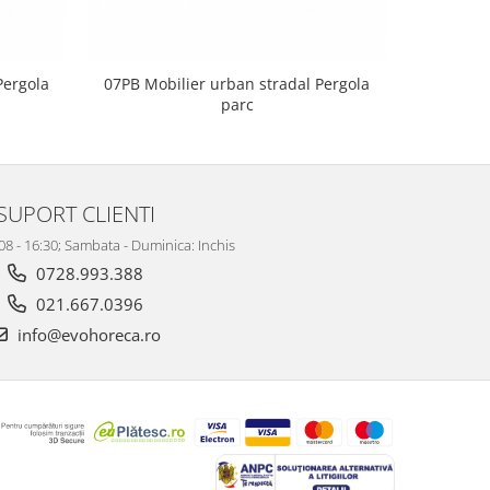
Pergola
07PB Mobilier urban stradal Pergola
08PB Mob
parc
SUPORT CLIENTI
 08 - 16:30; Sambata - Duminica: Inchis
0728.993.388
021.667.0396
info@evohoreca.ro