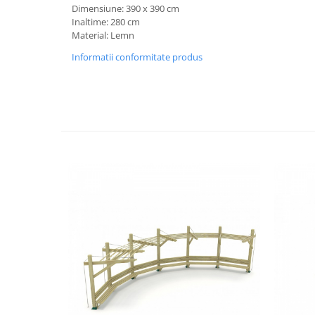
Dimensiune: 390 x 390 cm
Vitrina bar / retrobar
Inaltime: 280 cm
Material: Lemn
Accesorii
Informatii conformitate produs
Blaturi de masa
Blaturi din PAL
Blaturi din MDF
Blaturi din metal
Blaturi din Topalit
Blaturi din lemn masiv
Blaturi din HPL Compact
Blaturi din piatra naturala si
compozit
Scaune profesionale
Scaun laborator
Scaune de lucru