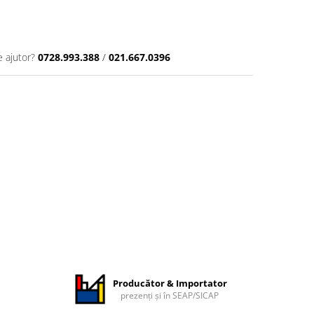
e ajutor?
0728.993.388
/
021.667.0396
Producător & Importator
prezenți și în SEAP/SICAP