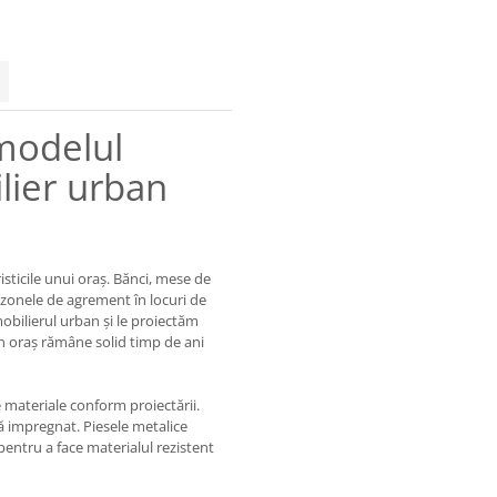
 modelul
lier urban
sticile unui oraș. Bănci, mese de
ă zonele de agrement în locuri de
mobilierul urban și le proiectăm
in oraș rămâne solid timp de ani
 materiale conform proiectării.
ă impregnat. Piesele metalice
pentru a face materialul rezistent