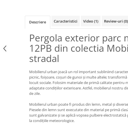
Iluminat Urban
Umbrele cu picior lateral (ghiocel)
Fotolii din plastic
Stalpi de iluminat public stradal
Pergole
Banchete & tabureti
Stalpi iluminat alei pietonale
Mobilier luminos
Baze de masa
Caracteristici
Video
(1)
Review-uri
(0)
Descriere
parcuri si gradini
Demifotolii si fotolii de terasa /
Picioare de masa din lemn
exterior
Pergola exterior parc
Picioare de masa din metal
Fotolii cafenea
Picioare de masa din plastic
12PB din colectia Mobi
Fotolii lounge
Picioare de masa reglabile
stradal
Fotolii restaurant
Scaune inalte de bar
Tabureti & Bean Bag
Scaune de bar lemn
Mobilierul urban joacă un rol important subliniind caracteri
Bean bags
Scaune de bar metal
picnic, foișoare, coșuri de gunoi și multe altele; transform
Scaune de bar plastic
locuit sociale. Folosim materiale de primă calitate pentru 
adaptate condițiilor exterioare. Astfel, mobilierul nostru d
Scaune de bar reglabile / rotative
de zile.
Baruri
Mobilierul urban poate fi produs din lemn, metal și diverse
Bar la comanda
Piesele din lemn sunt executate din material pe primă clas
Bar mobil
sunt galvanizate și se aplică vopsea pulbere electrostatică 
Consola bar
la condițiile meteorologice.
Frapiere