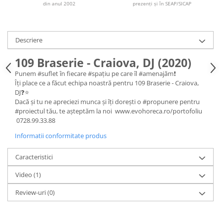
Iluminat Urban
din anul 2002
prezenți și în SEAP/SICAP
Umbrele cu picior lateral (ghiocel)
Fotolii din plastic
Stalpi de iluminat public stradal
Pergole
Banchete & tabureti
Stalpi iluminat alei pietonale
Mobilier luminos
Baze de masa
Descriere
parcuri si gradini
Demifotolii si fotolii de terasa /
Picioare de masa din lemn
exterior
109 Braserie - Craiova, DJ (2020)
Picioare de masa din metal
Fotolii cafenea
Punem #suflet în fiecare #spațiu pe care îl #amenajăm❗
Picioare de masa din plastic
Îți place ce a făcut echipa noastră pentru 109 Braserie - Craiova,
Fotolii lounge
Picioare de masa reglabile
DJ❓⭐
Fotolii restaurant
Scaune inalte de bar
Dacă și tu ne apreciezi munca și îți dorești o #propunere pentru
Tabureti & Bean Bag
#proiectul tău, te așteptăm la noi www.evohoreca.ro/portofoliu
Scaune de bar lemn
0728.99.33.88
Bean bags
Scaune de bar metal
Informatii conformitate produs
Scaune de bar plastic
Scaune de bar reglabile / rotative
Caracteristici
Baruri
Video
(1)
Bar la comanda
Review-uri
(0)
Bar mobil
Consola bar
Frapiere