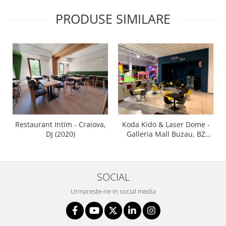
Vitrina bar / retrobar
PRODUSE SIMILARE
Accesorii
Blaturi de masa
Blaturi din PAL
Blaturi din MDF
Blaturi din metal
Blaturi din Topalit
Blaturi din lemn masiv
Blaturi din HPL Compact
Restaurant Intim - Craiova,
Koda Kido & Laser Dome -
DJ (2020)
Galleria Mall Buzau, BZ
Blaturi din piatra naturala si
(2020)
compozit
Scaune profesionale
SOCIAL
Scaun laborator
Scaune de lucru
Urmareste-ne in social media