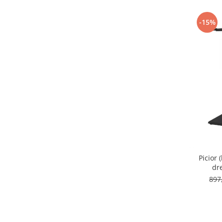
-15%
Picior
dr
897