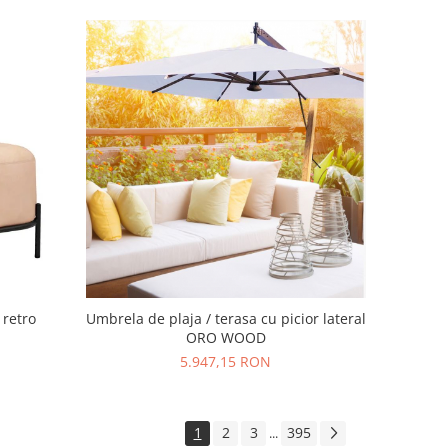
 retro
Umbrela de plaja / terasa cu picior lateral
ORO WOOD
5.947,15 RON
1
2
3
395
...