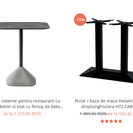
-15%
 exterior pentru restaurant cu
Picior / baza de masa metali
beton si blat cu finisaj de beton
dreptunghiulara H72 CAR
- CONCRETE
de la 1.370,83 RON
1.089,86 RON
de la 926,4