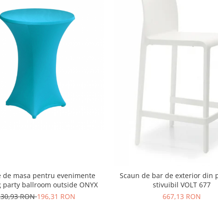
te de masa pentru evenimente
Scaun de bar de exterior din p
g party ballroom outside ONYX
stivuibil VOLT 677
230,93 RON
196,31 RON
667,13 RON