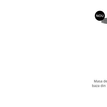
Vitrina bar / retrobar
Accesorii
NOU
Blaturi de masa
Blaturi din PAL
Blaturi din MDF
Blaturi din metal
Blaturi din Topalit
Blaturi din lemn masiv
Blaturi din HPL Compact
Blaturi din piatra naturala si
compozit
Scaune profesionale
Masa de
Scaun laborator
baza din 
Scaune de lucru