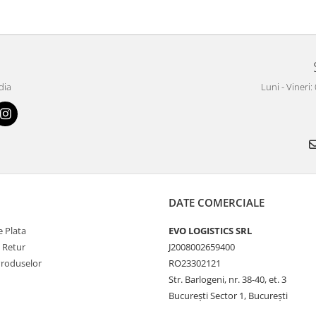
dia
Luni - Vineri:
DATE COMERCIALE
 Plata
EVO LOGISTICS SRL
e Retur
J2008002659400
Produselor
RO23302121
Str. Barlogeni, nr. 38-40, et. 3
București Sector 1, București