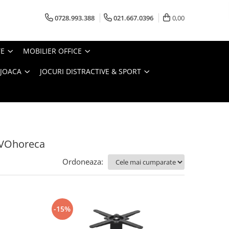
0728.993.388
021.667.0396
0,00
TE
MOBILIER OFFICE
 JOACA
JOCURI DISTRACTIVE & SPORT
EVOhoreca
Ordoneaza:
-15%