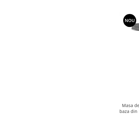
Vitrina bar / retrobar
Accesorii
NOU
Blaturi de masa
Blaturi din PAL
Blaturi din MDF
Blaturi din metal
Blaturi din Topalit
Blaturi din lemn masiv
Blaturi din HPL Compact
Blaturi din piatra naturala si
compozit
Scaune profesionale
Masa de
Scaun laborator
baza din 
Scaune de lucru