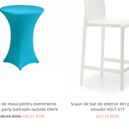
te de masa pentru evenimente
Scaun de bar de exterior din p
g party ballroom outside ONYX
stivuibil VOLT 677
230,93 RON
196,31 RON
667,13 RON