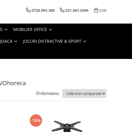
0728.993.388
021.667.0396
0,00
TE
MOBILIER OFFICE
 JOACA
JOCURI DISTRACTIVE & SPORT
EVOhoreca
Ordoneaza:
-15%