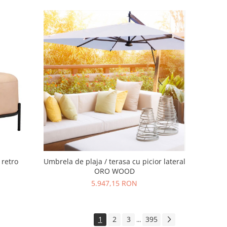
 retro
Umbrela de plaja / terasa cu picior lateral
ORO WOOD
5.947,15 RON
1
2
3
395
...