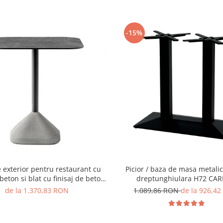
-15%
 exterior pentru restaurant cu
Picior / baza de masa metali
beton si blat cu finisaj de beton
dreptunghiulara H72 CAR
- CONCRETE
de la 1.370,83 RON
1.089,86 RON
de la 926,4