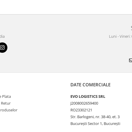
dia
Luni - Vineri:
DATE COMERCIALE
 Plata
EVO LOGISTICS SRL
e Retur
J2008002659400
Produselor
RO23302121
Str. Barlogeni, nr. 38-40, et. 3
București Sector 1, București