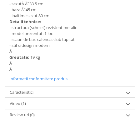
-
sezutÂ Ã˜33.5 cm
Vitrina bar / retrobar
- baza Ã˜45 cm
- inaltime sezut 80 cm
Accesorii
Detalii tehnice:
Blaturi de masa
- structura (schelet) rezistent metalic
- model prezentat: 1 loc
Blaturi din PAL
- scaun de bar, cafenea, club tapitat
Blaturi din MDF
- stil si design modern
Â
Blaturi din metal
Greutate:
19 kg
Blaturi din Topalit
Â
Blaturi din lemn masiv
Â
Blaturi din HPL Compact
Informatii conformitate produs
Blaturi din piatra naturala si
compozit
Caracteristici
Scaune profesionale
Video
(1)
Scaun laborator
Review-uri
(0)
Scaune de lucru