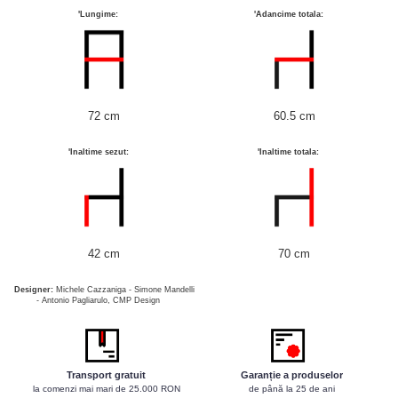
Baruri
Bean bags
'Lungime:
'Adancime totala:
Bar la comanda
Bar mobil
Consola bar
Frapiere
72 cm
60.5 cm
Vitrina bar / retrobar
'Inaltime sezut:
'Inaltime totala:
Accesorii
Blaturi de masa
Blaturi din PAL
42 cm
70 cm
Blaturi din MDF
Blaturi din metal
Designer:
Michele Cazzaniga - Simone Mandelli
- Antonio Pagliarulo, CMP Design
Blaturi din Topalit
Blaturi din lemn masiv
Blaturi din HPL Compact
Blaturi din piatra naturala si
Transport gratuit
Garanție a produselor
la comenzi mai mari de 25.000 RON
de până la 25 de ani
compozit