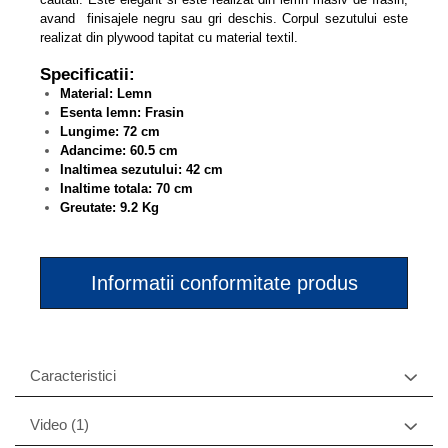
avand finisajele negru sau gri deschis. Corpul sezutului este
realizat din plywood tapitat cu material textil.
Specificatii:
Material: Lemn
Esenta lemn: Frasin
Lungime: 72
cm
Adancime:
60.5
cm
Inaltimea sezutului:
42 cm
Inaltime totala:
70 cm
Greutate: 9.2 Kg
Informatii conformitate produs
Caracteristici
Video
(1)