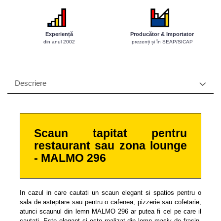
Scaune profesionale
Scaun laborator
Experiență
Producător & Importator
din anul 2002
prezenți și în SEAP/SICAP
Scaune de lucru
Descriere
Scaun tapitat pentru
restaurant sau zona lounge
- MALMO 296
In cazul in care cautati un scaun elegant si spatios pentru o
sala de asteptare sau pentru o cafenea, pizzerie sau cofetarie,
atunci scaunul din lemn MALMO 296 ar putea fi cel pe care il
cautati. Este elegant si este realizat din lemn masiv de frasin,