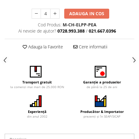
Vitrina bar / retrobar
ADAUGA IN COS
Accesorii
Cod Produs:
M-CH-ELPP-PEA
Blaturi de masa
Ai nevoie de ajutor?
0728.993.388
/
021.667.0396
Blaturi din PAL
Blaturi din MDF
Adauga la Favorite
Cere informatii
Blaturi din metal
Blaturi din Topalit
Blaturi din lemn masiv
Blaturi din HPL Compact
Transport gratuit
Garanție a produselor
Blaturi din piatra naturala si
la comenzi mai mari de 25.000 RON
de până la 25 de ani
compozit
Scaune profesionale
Scaun laborator
Experiență
Producător & Importator
Scaune de lucru
din anul 2002
prezenți și în SEAP/SICAP