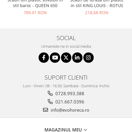
stil baroc - QUEEN 650
in stil KING LOUIS - ROTUS
789,01 RON
218,68 RON
SOCIAL
Urmareste-ne in social media
SUPORT CLIENTI
Luni - Vineri: 08 - 16:30; Sambata - Duminica: Inchis
0728.993.388
021.667.0396
info@evohoreca.ro
MAGAZINUL MEU