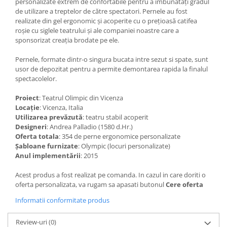
personalizate extrem de confortabile pentru a îmbunătăți gradul
de utilizare a treptelor de către spectatori. Pernele au fost
realizate din gel ergonomic și acoperite cu o prețioasă catifea
roșie cu siglele teatrului și ale companiei noastre care a
sponsorizat creația brodate pe ele.
Pernele, formate dintr-o singura bucata intre sezut si spate, sunt
usor de depozitat pentru a permite demontarea rapida la finalul
spectacolelor.
Proiect
: Teatrul Olimpic din Vicenza
Locație
: Vicenza, Italia
Utilizarea prevăzută
: teatru stabil acoperit
Designeri
: Andrea Palladio (1580 d.Hr.)
Oferta totala
: 354 de perne ergonomice personalizate
Șabloane furnizate
: Olympic (locuri personalizate)
Anul implementării
: 2015
Acest produs a fost realizat pe comanda. In cazul in care doriti o
oferta personalizata, va rugam sa apasati butonul
Cere oferta
Informatii conformitate produs
Review-uri
(0)