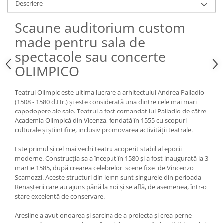
Descriere
Vitrina bar / retrobar
Scaune auditorium custom
Accesorii
made pentru sala de
Blaturi de masa
spectacole sau concerte
Blaturi din PAL
OLIMPICO
Blaturi din MDF
Blaturi din metal
Teatrul Olimpic este ultima lucrare a arhitectului Andrea Palladio
Blaturi din Topalit
(1508 - 1580 d.Hr.) și este considerată una dintre cele mai mari
Blaturi din lemn masiv
capodopere ale sale. Teatrul a fost comandat lui Palladio de către
Academia Olimpică din Vicenza, fondată în 1555 cu scopuri
Blaturi din HPL Compact
culturale și științifice, inclusiv promovarea activității teatrale.
Blaturi din piatra naturala si
compozit
Este primul și cel mai vechi teatru acoperit stabil al epocii
Scaune profesionale
moderne. Construcția sa a început în 1580 și a fost inaugurată la 3
martie 1585, după crearea celebrelor scene fixe de Vincenzo
Scaun laborator
Scamozzi. Aceste structuri din lemn sunt singurele din perioada
Scaune de lucru
Renașterii care au ajuns până la noi și se află, de asemenea, într-o
stare excelentă de conservare.
Aresline a avut onoarea și sarcina de a proiecta și crea perne