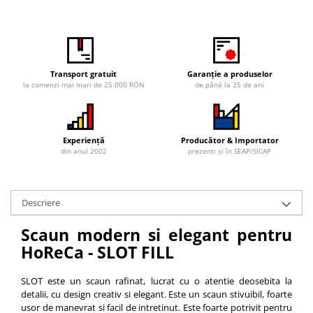
Transport gratuit
Garanție a produselor
la comenzi mai mari de 25.000 RON
de până la 25 de ani
Experiență
Producător & Importator
din anul 2002
prezenți și în SEAP/SICAP
Descriere
Scaun modern si elegant pentru
HoReCa - SLOT FILL
SLOT este un scaun rafinat, lucrat cu o atentie deosebita la
detalii, cu design creativ si elegant. Este un scaun stivuibil, foarte
usor de manevrat si facil de intretinut. Este foarte potrivit pentru