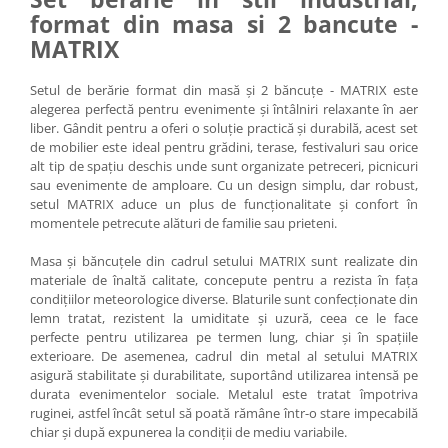
format din masa si 2 bancute -
Vitrina bar / retrobar
MATRIX
Accesorii
Blaturi de masa
Setul de berărie format din masă și 2 băncuțe - MATRIX este
alegerea perfectă pentru evenimente și întâlniri relaxante în aer
Blaturi din PAL
liber. Gândit pentru a oferi o soluție practică și durabilă, acest set
Blaturi din MDF
de mobilier este ideal pentru grădini, terase, festivaluri sau orice
Blaturi din metal
alt tip de spațiu deschis unde sunt organizate petreceri, picnicuri
sau evenimente de amploare. Cu un design simplu, dar robust,
Blaturi din Topalit
setul MATRIX aduce un plus de funcționalitate și confort în
Blaturi din lemn masiv
momentele petrecute alături de familie sau prieteni.
Blaturi din HPL Compact
Masa și băncuțele din cadrul setului MATRIX sunt realizate din
Blaturi din piatra naturala si
materiale de înaltă calitate, concepute pentru a rezista în fața
compozit
condițiilor meteorologice diverse. Blaturile sunt confecționate din
Scaune profesionale
lemn tratat, rezistent la umiditate și uzură, ceea ce le face
perfecte pentru utilizarea pe termen lung, chiar și în spațiile
Scaun laborator
exterioare. De asemenea, cadrul din metal al setului MATRIX
Scaune de lucru
asigură stabilitate și durabilitate, suportând utilizarea intensă pe
durata evenimentelor sociale. Metalul este tratat împotriva
ruginei, astfel încât setul să poată rămâne într-o stare impecabilă
chiar și după expunerea la condiții de mediu variabile.