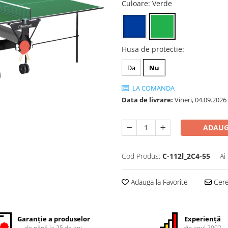
Culoare
: Verde
Husa de protectie
:
Da
Nu
LA COMANDA
Data de livrare:
Vineri,
04.09.2026
ADAUG
Cod Produs:
C-112l_2C4-55
Ai
Adauga la Favorite
Cere 
Garanție a produselor
Experiență
de până la 25 de ani
din anul 2002