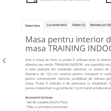
Iluminat Urban
Umbrele cu picior lateral (ghiocel)
Fotolii din plastic
Stalpi de iluminat public stradal
Pergole
Banchete & tabureti
Stalpi iluminat alei pietonale
Mobilier luminos
Baze de masa
parcuri si gradini
Demifotolii si fotolii de terasa /
Picioare de masa din lemn
Caracteristici
Video
(1)
Review-uri
(0)
Descriere
exterior
Picioare de masa din metal
Fotolii cafenea
Masa pentru interior d
Picioare de masa din plastic
Fotolii lounge
Picioare de masa reglabile
masa TRAINING INDO
Fotolii restaurant
Scaune inalte de bar
Tabureti & Bean Bag
Scaune de bar lemn
Este o masa de tenis ce poate fi utilizata doar la interi
Bean bags
Scaune de bar metal
albastra sau verde. TRAINING INDOOR are suprafata de j
si este realizata din materiale calitative, cu sistem de 
Scaune de bar plastic
diametru de 12,5 cm rotative pentru transport in veder
Scaune de bar reglabile / rotative
pentru antrenament datorita posibilitati de ridicare pe
masa. Poate fi utilizata si de persoane cu dizabilitati. 
Baruri
panou melaminat cu grosime de 1.6 cm tratat antialunecar
Bar la comanda
Accesorii incluse:
Bar mobil
- Set de 2 palete (Storm Plus)
Consola bar
- Fileu cu prindere universala
Frapiere