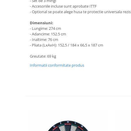
- Set de 3 mingi
- Accesoriile incluse sunt aprobate ITTF
Vitrina bar / retrobar
- Optional se poate alege husa te protectie universala rezis
Accesorii
Dimensiuni:
Blaturi de masa
- Lungime: 274 cm
Blaturi din PAL
- Adancime: 152.5 cm
- Inaltime: 76 cm
Blaturi din MDF
- Pliata (LxAxH): 152,5 / 184 x 66,5 x 187 cm
Blaturi din metal
Blaturi din Topalit
Greutate: 69 kg
Blaturi din lemn masiv
Informatii conformitate produs
Blaturi din HPL Compact
Blaturi din piatra naturala si
compozit
Scaune profesionale
Scaun laborator
Scaune de lucru