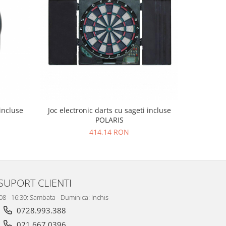
 incluse
Joc electronic darts cu sageti incluse
Tinta dart 
POLARIS
414,14 RON
SUPORT CLIENTI
 08 - 16:30; Sambata - Duminica: Inchis
0728.993.388
021.667.0396