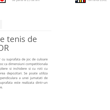
e tenis de
OR
or cu suprafata de joc de culoare
oc ca dimensiuni competitionala
pliere si inchidere si cu roti cu
ea depozitari. Se poate utiliza
rpendiculara a unei jumatati de
Suprafata este realizata dintr-un
e.