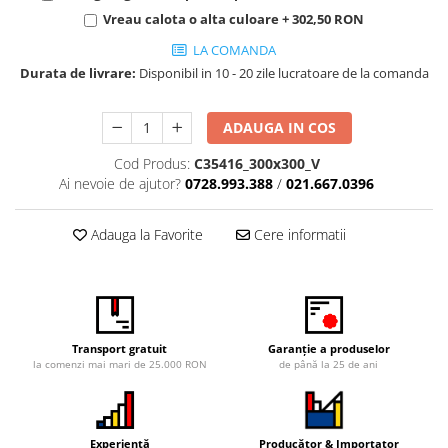
Iluminat Urban
Umbrele cu picior lateral (ghiocel)
Fotolii din plastic
Vreau calota o alta culoare + 302,50 RON
Stalpi de iluminat public stradal
Pergole
Banchete & tabureti
LA COMANDA
Stalpi iluminat alei pietonale
Mobilier luminos
Baze de masa
Durata de livrare:
Disponibil in 10 - 20 zile lucratoare de la comanda
parcuri si gradini
Demifotolii si fotolii de terasa /
Picioare de masa din lemn
exterior
Picioare de masa din metal
ADAUGA IN COS
Fotolii cafenea
Picioare de masa din plastic
Cod Produs:
C35416_300x300_V
Fotolii lounge
Picioare de masa reglabile
Ai nevoie de ajutor?
0728.993.388
/
021.667.0396
Fotolii restaurant
Scaune inalte de bar
Tabureti & Bean Bag
Scaune de bar lemn
Adauga la Favorite
Cere informatii
Bean bags
Scaune de bar metal
Scaune de bar plastic
Scaune de bar reglabile / rotative
Baruri
Transport gratuit
Garanție a produselor
la comenzi mai mari de 25.000 RON
de până la 25 de ani
Bar la comanda
Bar mobil
Consola bar
Experiență
Producător & Importator
Frapiere