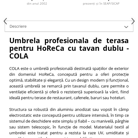
din anul 2002
prezenți și în SEAP/SICAP
Vitrina bar / retrobar
Accesorii
Blaturi de masa
Descriere
Blaturi din PAL
Umbrela profesionala de terasa
Blaturi din MDF
pentru HoReCa cu tavan dublu -
Blaturi din metal
COLA
Blaturi din Topalit
Blaturi din lemn masiv
COLA este o umbrelă profesională destinată spațiilor de exterior
din domeniul HoReCa, concepută pentru a oferi protecție
Blaturi din HPL Compact
optimă, stabilitate și eleganță. Cu un design modern și funcțional,
Blaturi din piatra naturala si
această umbrelă se remarcă prin tavanul dublu, care permite o
compozit
ventilație eficientă și oferă o rezistență superioară la vânt, fiind
Scaune profesionale
ideală pentru terase de restaurant, cafenele, baruri sau hoteluri.
Scaun laborator
Structura sa robustă din aluminiu anodizat sau vopsit în câmp
Scaune de lucru
electrostatic este concepută pentru utilizare intensivă, în timp ce
sistemul de deschidere este simplu și fiabil – cu manivelă, pârghie
sau sistem telescopic, în funcție de model. Materialul textil al
umbrelei este tratat pentru a rezista la raze UV, umiditate și