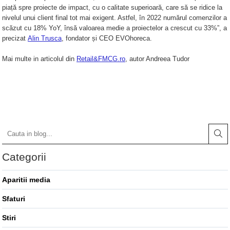
Scaune de bar pentru
piață spre proiecte de impact, cu o calitate superioară, care să se ridice la
exterior
Fotolii din lemn
Decoratiuni urbane
nivelul unui client final tot mai exigent. Astfel, în 2022 numărul comenzilor a
scăzut cu 18% YoY, însă valoarea medie a proiectelor a crescut cu 33%”, a
Fotolii din metal
Obiecte decorative
Decorațiuni de Paște
precizat
Alin Trusca
, fondator și CEO EVOhoreca.
Fotolii din plastic
Decoratiuni de Craciun
Solutii umbrire
Mai multe in articolul din
Retail&FMCG.ro
, autor Andreea Tudor
Banchete & tabureti
Iluminat Urban
Umbrele cu picior central
Baze de masa
Stalpi de iluminat public stradal
Umbrele cu picior lateral (ghiocel)
Stalpi iluminat alei pietonale parcuri
Picioare de masa din lemn
Pergole
si gradini
Picioare de masa din metal
Mobilier luminos
Picioare de masa din plastic
Picioare de masa reglabile
Demifotolii si fotolii de
Categorii
terasa / exterior
Scaune inalte de bar
Fotolii cafenea
Scaune de bar lemn
Aparitii media
Fotolii lounge
Scaune de bar metal
Sfaturi
Fotolii restaurant
Scaune de bar plastic
Stiri
Scaune de bar reglabile / rotative
Tabureti & Bean Bag