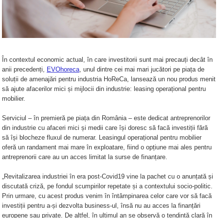
Mese cafenea
Echipamente Fitness cu Panouri
Scaune de terasa din lemn
Paravane
Pupitru profesori
Masa receptie
Obiecte sanitare
Mese fast food
Echipamente Fitness Individual
Scaune de terasa din metal
Scaune receptie
Mese restaurant
Echipamente Fitness Standard
Mese cocktail party
Sisteme pentru placari
Scaune de terasa din plastic
Panouri protectie
Scaune HoReCa
Echipamente Terenuri de Sport
interioare
Pardoseli terasa
Huse
Seturi Fitness
În contextul economic actual, în care investitorii sunt mai precauți decât în
Scaune metal
Scaune office
Saune exterior / interior
anii precedenți,
EVOhoreca
, unul dintre cei mai mari jucători pe piața de
Fete de masa
Sezlonguri
Mobilier Urban
Scaune plastic
soluții de amenajări pentru industria HoReCa, lansează un nou produs menit
Scaune de birou
Huse de scaune
Scaune tapitate
să ajute afacerilor mici și mijlocii din industrie: leasing operațional pentru
Scaune hotel
Sezlonguri pliabile
Banci
Scaune conferinta
Huse mese cocktail
mobilier.
Scaune lemn masiv
Sezlonguri din lemn
Cismele apa
Scaune directoriale
Scaune lounge
Scaune restaurant
Stalpi si cordoane
Sezlonguri din metal
Cosuri de Gunoi
Scaune ergonomice
Serviciul – în premieră pe piața din România – este dedicat antreprenorilor
Scaune bistro
evenimente
din industrie cu afaceri mici și medii care își doresc să facă investiții fără
Sezlonguri din plastic
Foisoare
Sisteme fonoabsorbante
Scaune cafenea
să își blocheze fluxul de numerar. Leasingul operațional pentru mobilier
Ghivece de Flori din Beton cu Banca
Seturi de terasa / exterior
Candy bar
oferă un randament mai mare în exploatare, fiind o opțiune mai ales pentru
Scaune cofetarie
Mese Picnic
Sala de asteptare
antreprenorii care au un acces limitat la surse de finanțare.
Scaune de club
Set masa si bancute
Panou PUBLICITAR
Accesorii
Banca sala de asteptare
Scaune fast food
Canapele si fotolii terasa
„Revitalizarea industriei în era post-Covid19 vine la pachet cu o anunțată și
Parcari Biciclete
Mese sala de asteptare
discutată criză, pe fondul scumpirilor repetate și a contextului socio-politic.
Scaune cantina
Canapele si mese terasa
Pergole
Prin urmare, cu acest produs venim în întâmpinarea celor care vor să facă
Scaune sala de asteptare
Mese si scaune terasa
Fotolii si Demifotolii
Statii de Autobuz
investiții pentru a-și dezvolta business-ul, însă nu au acces la finanțări
europene sau private. De altfel, în ultimul an se observă o tendință clară în
HoReCa
Tomberoane si Pubele de Gunoi