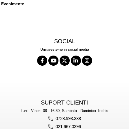
Baruri
Evenimente
Bean bags
Bar la comanda
Bar mobil
Consola bar
Frapiere
SOCIAL
Vitrina bar / retrobar
Urmareste-ne in social media
Accesorii
Blaturi de masa
Blaturi din PAL
Blaturi din MDF
Blaturi din metal
Blaturi din Topalit
SUPORT CLIENTI
Blaturi din lemn masiv
Luni - Vineri: 08 - 16:30; Sambata - Duminica: Inchis
Blaturi din HPL Compact
0728.993.388
Blaturi din piatra naturala si
021.667.0396
compozit