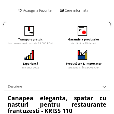
Adauga la Favorite
Cere informatii
Transport gratuit
Garanție a produselor
la comenzi mai mari de 25.000 RON
de până la 25 de ani
Experiență
Producător & Importator
din anul 2002
prezenți și în SEAP/SICAP
Descriere
Canapea eleganta, spatar cu
nasturi pentru restaurante
frantuzesti - KRISS 110