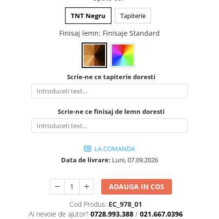
Vitrina bar / retrobar
TNT Negru
Tapiterie
Accesorii
Finisaj lemn
: Finisaje Standard
Blaturi de masa
Blaturi din PAL
Blaturi din MDF
Scrie-ne ce tapiterie doresti
Blaturi din metal
Blaturi din Topalit
Blaturi din lemn masiv
Scrie-ne ce finisaj de lemn doresti
Blaturi din HPL Compact
Blaturi din piatra naturala si
compozit
LA COMANDA
Scaune profesionale
Data de livrare:
Luni,
07.09.2026
Scaun laborator
Scaune de lucru
ADAUGA IN COS
Cod Produs:
EC_978_01
Ai nevoie de ajutor?
0728.993.388
/
021.667.0396