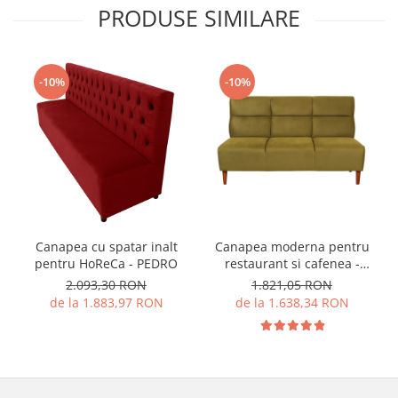
PRODUSE SIMILARE
-10%
-10%
Canapea cu spatar inalt
Canapea moderna pentru
pentru HoReCa - PEDRO
restaurant si cafenea -
JESSY 2
2.093,30 RON
1.821,05 RON
de la 1.883,97 RON
de la 1.638,34 RON