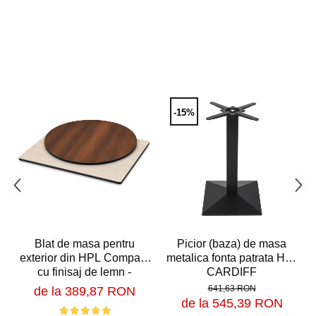
-15%
Blat de masa pentru
Picior (baza) de masa
exterior din HPL Compact
metalica fonta patrata H72
cu finisaj de lemn -
CARDIFF
MATRIX
641,63 RON
de la 389,87 RON
de la 545,39 RON