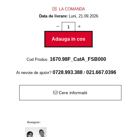
Baruri
Bean bags
LA COMANDA
Bar la comanda
Data de livrare:
Luni,
21.09.2026
Bar mobil
Consola bar
Frapiere
Adauga in cos
Vitrina bar / retrobar
Accesorii
1670.98F_CatA_FSB000
Cod Produs:
Blaturi de masa
0728.993.388
021.667.0396
Ai nevoie de ajutor?
/
Blaturi din PAL
Blaturi din MDF
Cere informatii
Blaturi din metal
Blaturi din Topalit
Blaturi din lemn masiv
Blaturi din HPL Compact
Designer:
Blaturi din piatra naturala si
compozit