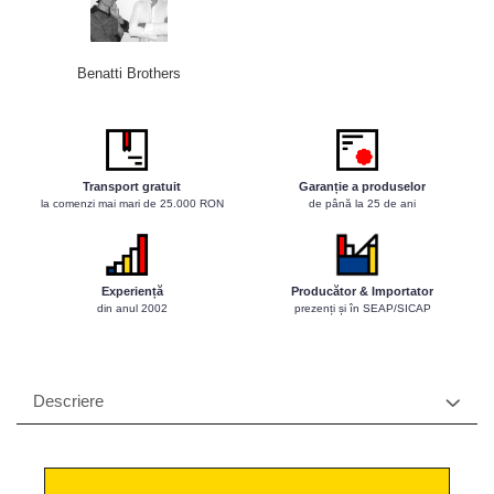
Scaune profesionale
Scaun laborator
Benatti Brothers
Scaune de lucru
Transport gratuit
Garanție a produselor
la comenzi mai mari de 25.000 RON
de până la 25 de ani
Experiență
Producător & Importator
din anul 2002
prezenți și în SEAP/SICAP
Descriere