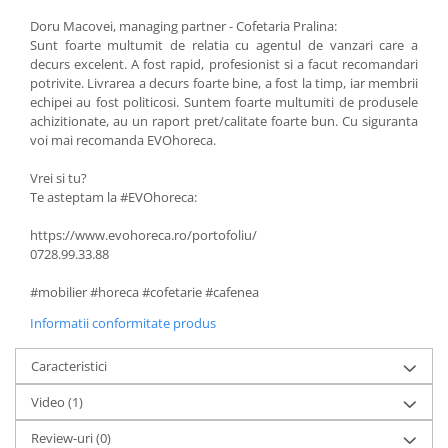
Vitrina bar / retrobar
Doru Macovei, managing partner - Cofetaria Pralina:
Sunt foarte multumit de relatia cu agentul de vanzari care a
Accesorii
decurs excelent. A fost rapid, profesionist si a facut recomandari
Blaturi de masa
potrivite. Livrarea a decurs foarte bine, a fost la timp, iar membrii
echipei au fost politicosi. Suntem foarte multumiti de produsele
Blaturi din PAL
achizitionate, au un raport pret/calitate foarte bun. Cu siguranta
Blaturi din MDF
voi mai recomanda EVOhoreca.
Blaturi din metal
Vrei si tu?
Blaturi din Topalit
Te asteptam la #EVOhoreca:
Blaturi din lemn masiv
https://www.evohoreca.ro/portofoliu/
Blaturi din HPL Compact
0728.99.33.88
Blaturi din piatra naturala si
compozit
#mobilier #horeca #cofetarie #cafenea
Scaune profesionale
Informatii conformitate produs
Scaun laborator
Caracteristici
Scaune de lucru
Video
(1)
Review-uri
(0)