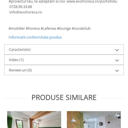
#proiectul tău, te așteptăm la noi www.evohoreca.ro/portofoliu
0728.99.33.88
Vitrina bar / retrobar
info@evohoreca.ro
Accesorii
Blaturi de masa
#mobilier #horeca #cafenea #lounge #socialclub
Blaturi din PAL
Informatii conformitate produs
Blaturi din MDF
Blaturi din metal
Caracteristici
Blaturi din Topalit
Video
(1)
Blaturi din lemn masiv
Blaturi din HPL Compact
Review-uri
(0)
Blaturi din piatra naturala si
compozit
Scaune profesionale
PRODUSE SIMILARE
Scaun laborator
Scaune de lucru