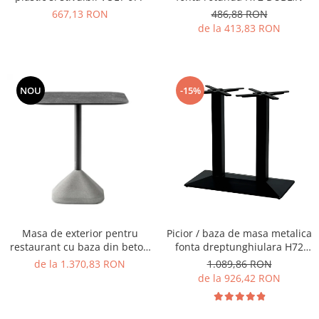
486,88 RON
667,13 RON
Vitrina bar / retrobar
de la 413,83 RON
Accesorii
Blaturi de masa
Blaturi din PAL
NOU
-15%
Blaturi din MDF
Blaturi din metal
Blaturi din Topalit
Blaturi din lemn masiv
Blaturi din HPL Compact
Blaturi din piatra naturala si
compozit
Scaune profesionale
Masa de exterior pentru
Picior / baza de masa metalica
Scaun laborator
restaurant cu baza din beton
fonta dreptunghiulara H72
si blat cu finisaj de beton -
CARDIFF
de la 1.370,83 RON
1.089,86 RON
Scaune de lucru
CONCRETE
de la 926,42 RON