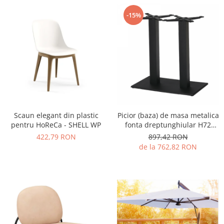
-15%
Scaun elegant din plastic
Picior (baza) de masa metalica
pentru HoReCa - SHELL WP
fonta dreptunghiular H72
DUBLIN
422,79 RON
897,42 RON
de la 762,82 RON